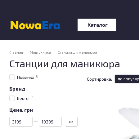
Перейти к основному контенту
Каталог
О нас
Отзы
Главная
Медтехника
Станции для маникюра
Станции для маникюра
3
Новинка
Сортировка:
по популя
Бренд
4
Beurer
Цена, грн
От Цена, грн
До Цена, грн
OK