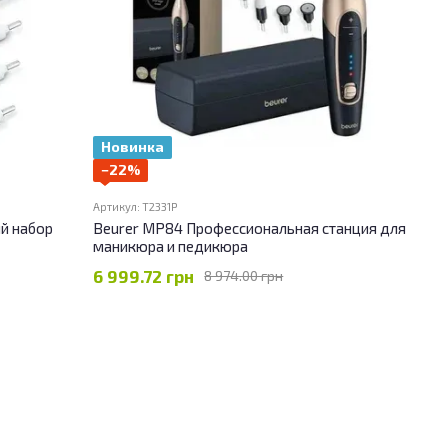
Новинка
−22%
Артикул: T2331P
й набор
Beurer MP84 Профессиональная станция для
маникюра и педикюра
6 999.72 грн
8 974.00 грн