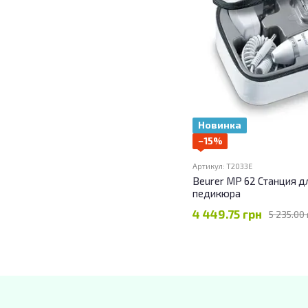
Новинка
−15%
Артикул: T2033E
Beurer MP 62 Станция д
педикюра
4 449.75 грн
5 235.00