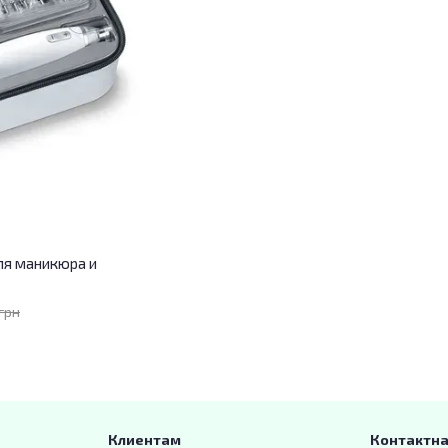
ля маникюра и
 грн
Клиентам
Контактн