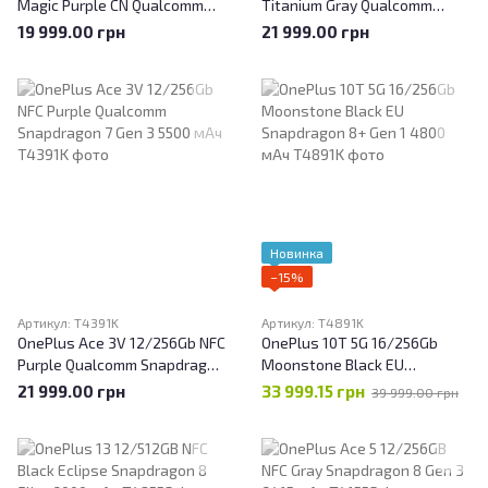
Magic Purple CN Qualcomm
Titanium Gray Qualcomm
Snapdragon 7 Gen 3 5500 мАч
Snapdragon 7 Gen 3 5500 мАч
19 999.00 грн
21 999.00 грн
Новинка
−15%
Артикул: T4391K
Артикул: T4891K
OnePlus Ace 3V 12/256Gb NFC
OnePlus 10T 5G 16/256Gb
Purple Qualcomm Snapdragon
Moonstone Black EU
7 Gen 3 5500 мАч
Snapdragon 8+ Gen 1 4800
21 999.00 грн
33 999.15 грн
39 999.00 грн
мАч