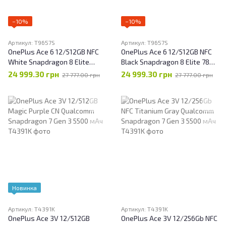
−10%
−10%
Артикул: T9657S
Артикул: T9657S
OnePlus Ace 6 12/512GB NFC
OnePlus Ace 6 12/512GB NFC
White Snapdragon 8 Elite
Black Snapdragon 8 Elite 7800
7800 мАг
мАг
24 999.30 грн
24 999.30 грн
27 777.00 грн
27 777.00 грн
Новинка
Артикул: T4391K
Артикул: T4391K
OnePlus Ace 3V 12/512GB
OnePlus Ace 3V 12/256Gb NFC