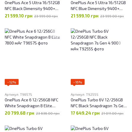
OnePlus Ace 5 Ultra 16/512GB
OnePlus Ace 5 Ultra 16/512GB
NFC Black Dimensity 9400+
NFC Blue Dimensity 9400+
6700 мАч
6700 мАч
21 599.10 грн
21 599.10 грн
23 999.00 грн
23 999.00 грн
−12%
−16%
Артикул: T9657S
Артикул: T9255S
OnePlus Ace 6 12/256GB NFC
OnePlus Turbo 6V 12/256GB
White Snapdragon 8 Elite
NFC Black Snapdragon 7s Gen
7800 мАг
4 9000 мАч
20 799.68 грн
17 649.24 грн
23 636.00 грн
21 011.00 грн