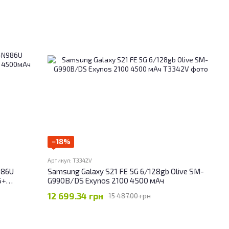
−18%
Артикул: T3342V
986U
Samsung Galaxy S21 FE 5G 6/128gb Olive SM-
5+
G990B/DS Exynos 2100 4500 мАч
12 699.34 грн
15 487.00 грн