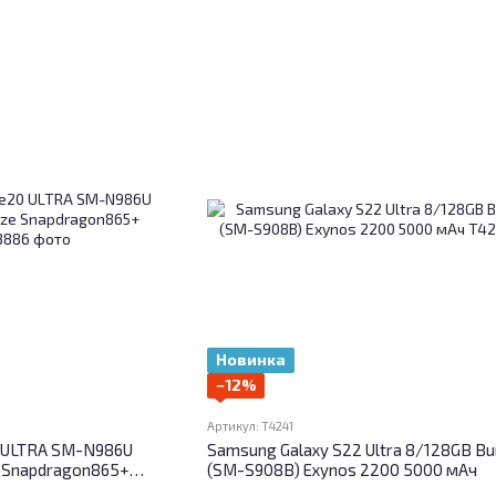
Новинка
−12%
Артикул: T4241
 ULTRA SM-N986U
Samsung Galaxy S22 Ultra 8/128GB B
e Snapdragon865+
(SM-S908B) Exynos 2200 5000 мАч