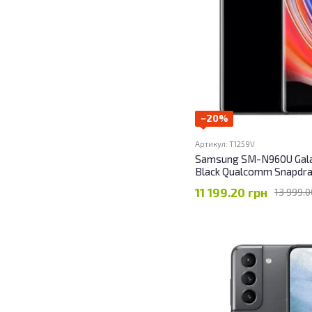
−20%
Артикул: T1259V
Samsung SM-N960U Gala
Black Qualcomm Snapdr
11 199.20 грн
13 999.0