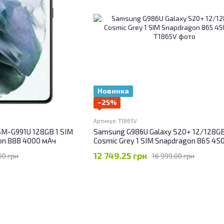
Новинка
−25%
Артикул: T1865V
SM-G991U 128GB 1 SIM
Samsung G986U Galaxy S20+ 12/128G
on 888 4000 мАч
Cosmic Grey 1 SIM Snapdragon 865 45
12 749.25 грн
00 грн
16 999.00 грн