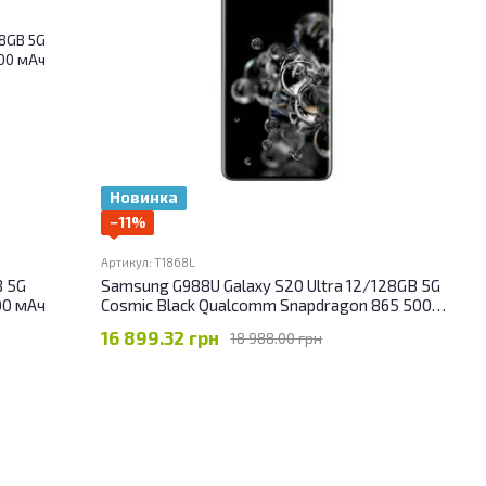
Новинка
−11%
Артикул: T1868L
B 5G
Samsung G988U Galaxy S20 Ultra 12/128GB 5G
00 мАч
Cosmic Black Qualcomm Snapdragon 865 5000
мАч
16 899.32 грн
18 988.00 грн