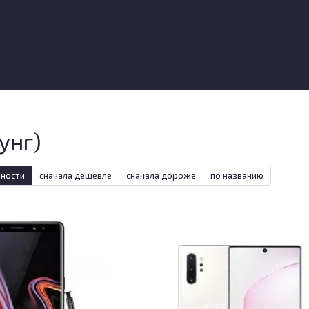
Оплата и доставка
Обмен и возврат
Контактная информация
вы о магазине
унг)
рности
сначала дешевле
сначала дороже
по названию