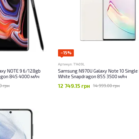
−15%
Артикул: T1409L
xy NOTE 9 6/128gb
Samsung N970U Galaxy Note 10 Singl
agon 845 4000 мАч
White Snapdragon 855 3500 мАч
12 749.15 грн
0 грн
14 999.00 грн