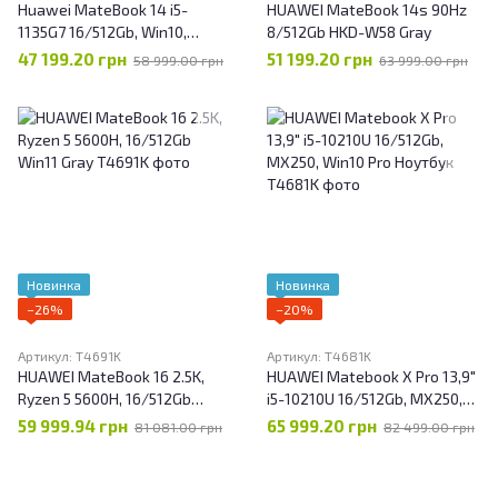
Huawei MateBook 14 i5-
HUAWEI MateBook 14s 90Hz
1135G7 16/512Gb, Win10,
8/512Gb HKD-W58 Gray
Touch Gray
47 199.20 грн
51 199.20 грн
58 999.00 грн
63 999.00 грн
Новинка
Новинка
−26%
−20%
Артикул: T4691K
Артикул: T4681K
HUAWEI MateBook 16 2.5K,
HUAWEI Matebook X Pro 13,9"
Ryzen 5 5600H, 16/512Gb
i5-10210U 16/512Gb, MX250,
Win11 Gray
Win10 Pro Ноутбук
59 999.94 грн
65 999.20 грн
81 081.00 грн
82 499.00 грн