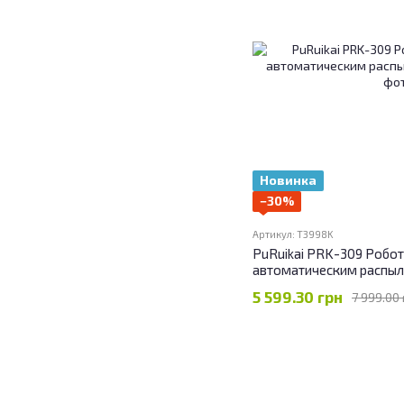
Новинка
−30%
Артикул: T3998K
PuRuikai PRK-309 Робо
автоматическим распы
5 599.30 грн
7 999.00