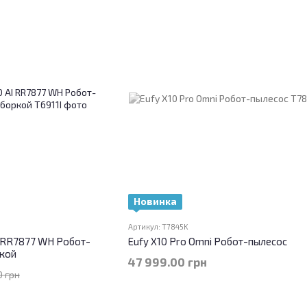
Новинка
Артикул: T7845K
I RR7877 WH Робот-
Eufy X10 Pro Omni Робот-пылесос
ркой
47 999.00 грн
0 грн