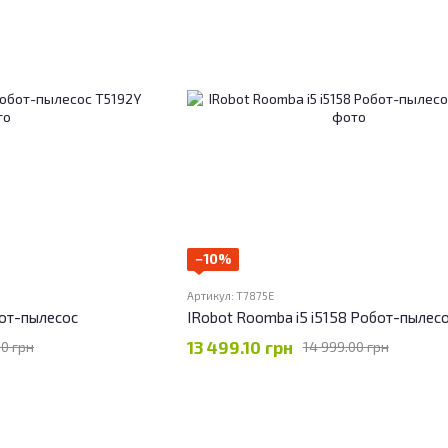
−10%
Артикул: T7875E
бот-пылесос
IRobot Roomba i5 i5158 Робот-пылес
13 499.10 грн
00 грн
14 999.00 грн