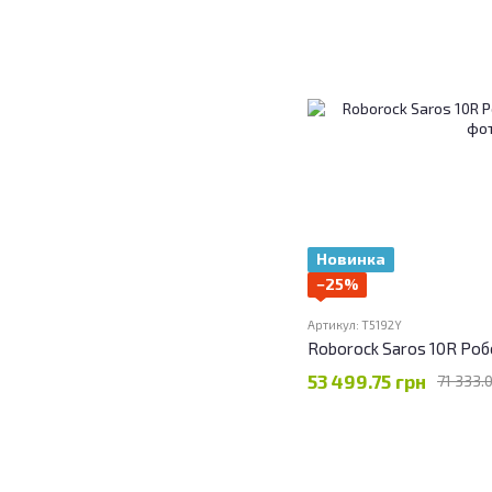
Новинка
−25%
Артикул: T5192Y
Roborock Saros 10R Ро
53 499.75 грн
71 333.