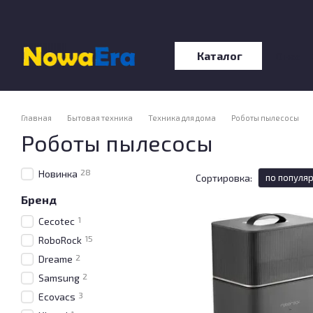
Перейти к основному контенту
Каталог
О нас
Отзы
Главная
Бытовая техника
Техника для дома
Роботы пылесосы
Роботы пылесосы
28
Новинка
Сортировка:
по популя
Бренд
1
Cecotec
15
RoboRock
2
Dreame
2
Samsung
3
Ecovacs