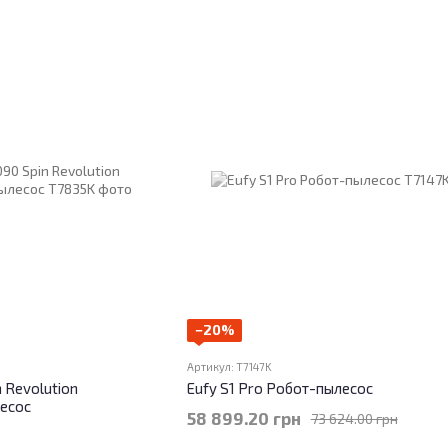
−20%
Артикул: T7147K
n Revolution
Eufy S1 Pro Робот-пылесос
есос
58 899.20 грн
73 624.00 грн