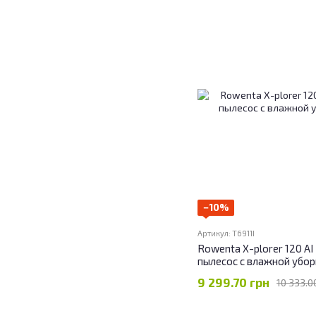
−10%
Артикул: T6911I
Rowenta X-plorer 120 A
пылесос с влажной убо
9 299.70 грн
10 333.0