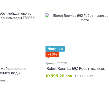
Новинка
−20%
Артикул: T7825K
т мойщик окон c
IRobot Roomba 692 Робот-пылесос
лением воды
10 399.20 грн
12 999.00 грн
 грн