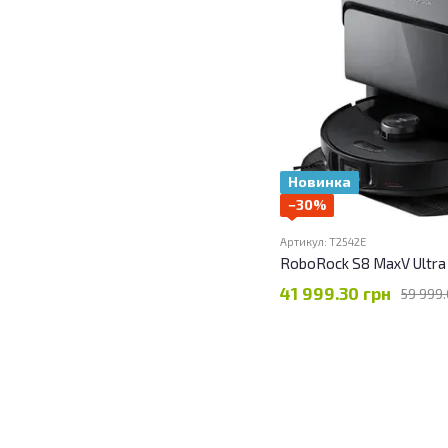
Новинка
−30%
Артикул: T2542E
RoboRock S8 MaxV Ultra
41 999.30 грн
59 999.