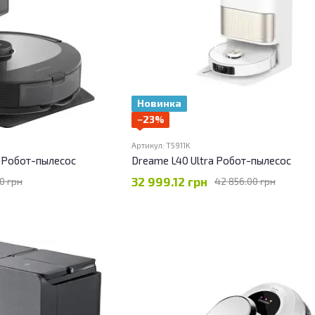
Новинка
−23%
Артикул: T5911K
k Робот-пылесос
Dreame L40 Ultra Робот-пылесос
32 999.12 грн
0 грн
42 856.00 грн