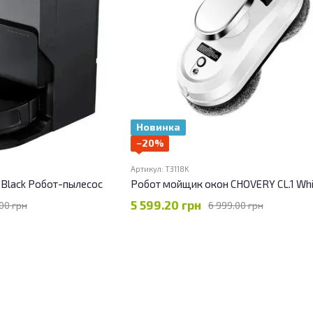
Новинка
−20%
Артикул: T3118K
 Black Робот-пылесос
Робот мойщик окон CHOVERY CL.1 Whi
5 599.20 грн
00 грн
6 999.00 грн