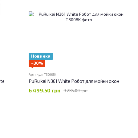
Новинка
−30%
Артикул: T3008K
te
PuRuikai N361 White Робот для мойки окон
6 499.50 грн
9 285.00 грн