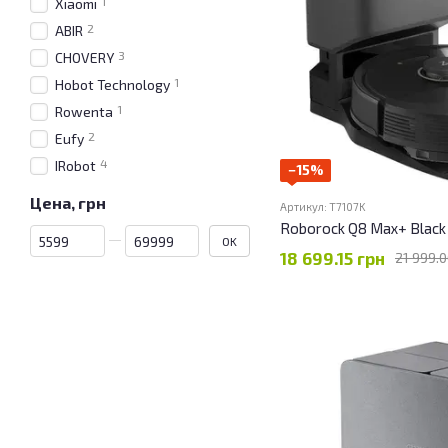
1
Xiaomi
2
ABIR
3
CHOVERY
1
Hobot Technology
1
Rowenta
2
Eufy
4
IRobot
−15%
Цена, грн
Артикул: T7107K
Roborock Q8 Max+ Blac
От Цена, грн
До Цена, грн
OK
18 699.15 грн
21 999.0