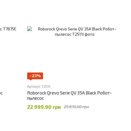
−23%
Артикул: T2511I
ос
Roborock Qrevo Serie QV 35A Black Робот-
пылесос
22 999.90 грн
29 870.00 грн