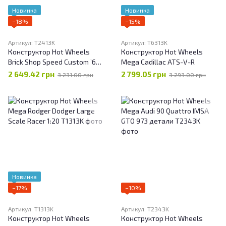
Новинка
Новинка
−18%
−15%
Артикул: T2413K
Артикул: T6313K
Конструктор Hot Wheels
Конструктор Hot Wheels
Brick Shop Speed Custom ’68
Mega Cadillac ATS-V-R
Camaro
2 649.42 грн
2 799.05 грн
3 231.00 грн
3 293.00 грн
Новинка
−17%
−10%
Артикул: T1313K
Артикул: T2343K
Конструктор Hot Wheels
Конструктор Hot Wheels