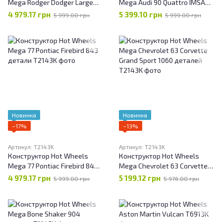
Mega Rodger Dodger Large
Mega Audi 90 Quattro IMSA
Scale Racer 1:20
GTO 973 детали
4 979.17 грн
5 399.10 грн
5 999.00 грн
5 999.00 грн
Новинка
Новинка
−17%
−13%
Артикул: T2143K
Артикул: T2143K
Конструктор Hot Wheels
Конструктор Hot Wheels
Mega 77 Pontiac Firebird 843
Mega Chevrolet 63 Corvette
детали
Grand Sport 1060 деталей
4 979.17 грн
5 199.12 грн
5 999.00 грн
5 976.00 грн