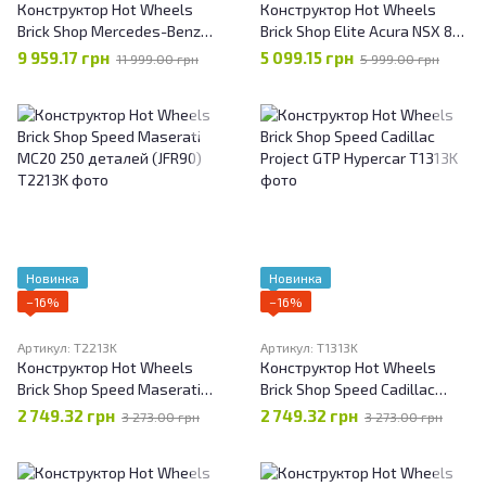
Конструктор Hot Wheels
Конструктор Hot Wheels
Brick Shop Mercedes-Benz
Brick Shop Elite Acura NSX 876
300 SL 1600 деталей
деталей (JFT17)
9 959.17 грн
5 099.15 грн
11 999.00 грн
5 999.00 грн
Новинка
Новинка
−16%
−16%
Артикул: T2213K
Артикул: T1313K
Конструктор Hot Wheels
Конструктор Hot Wheels
Brick Shop Speed Maserati
Brick Shop Speed Cadillac
MC20 250 деталей (JFR90)
Project GTP Hypercar
2 749.32 грн
2 749.32 грн
3 273.00 грн
3 273.00 грн