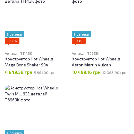
Новинка
Новинка
−22%
−13%
Артикул: T1143K
Артикул: T6913K
Конструктор Hot Wheels
Конструктор Hot Wheels
Mega Bone Shaker 904
Aston Martin Vulcan
детали
4 649.58 грн
10 499.16 грн
5 961.00 грн
12 068.00 грн
Новинка