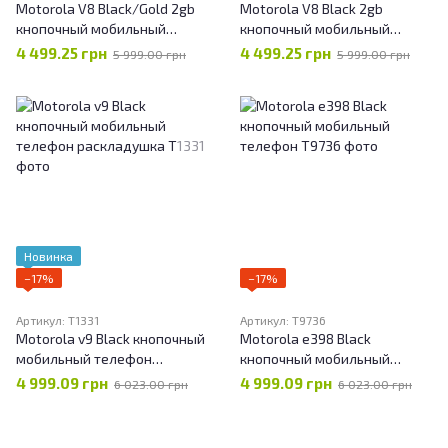
Motorola V8 Black/Gold 2gb
Motorola V8 Black 2gb
кнопочный мобильный
кнопочный мобильный
телефон раскладушка
телефон раскладушка
4 499.25 грн
4 499.25 грн
5 999.00 грн
5 999.00 грн
Новинка
−17%
−17%
Артикул: T1331
Артикул: T9736
Motorola v9 Black кнопочный
Motorola e398 Black
мобильный телефон
кнопочный мобильный
раскладушка
телефон
4 999.09 грн
4 999.09 грн
6 023.00 грн
6 023.00 грн