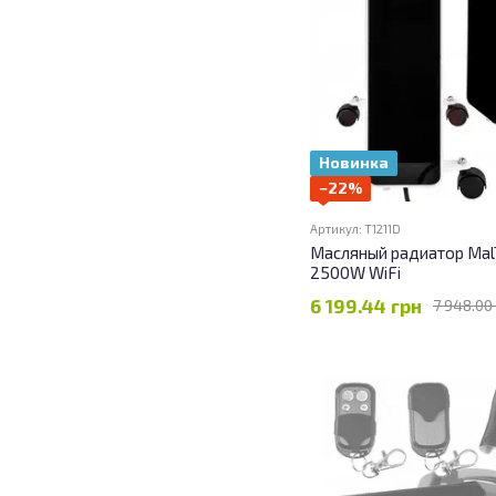
Новинка
−22%
Артикул: T1211D
Масляный радиатор MalT
2500W WiFi
6 199.44 грн
7 948.00