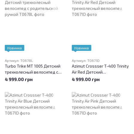
Новинка
Новинка
Артикул: T0678L
Артикул: T0671D
Turbo Trike MT 1005 Детский
Azimut Crossser T-400 Trinity
трехколесный велосипед с
Air Red Детский
родительской ручкой
трехколесный велосипед
4 999.00 грн
4 999.00 грн