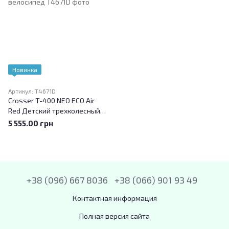
Новинка
Артикул: T4671D
Crosser T-400 NEO ECO Air
Red Детский трехколесный
велосипед
5 555.00 грн
+38 (096) 667 8036
+38 (066) 901 93 49
Контактная информация
Полная версия сайта