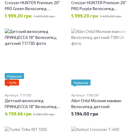
Crosser HUNTER Premium 20"
Crosser HUNTER Premium 20"
PRO Green Велосипед
PRO Purple Велосипед
детский (литые колеса)
детский (литые колеса)
5 999.20 грн
5 999.20 грн
7 499.00 грн
7 499.00 грн
Новинка
−14%
Новинка
Артикул: T1173D
Артикул: T9813K
Детский велосипед
Albri Child Молния маквин
ПРИНЦЕССА 18" Велосипед
Велосипед детский
детский
4 799.66 грн
5 194.00 грн
5 581.00 грн