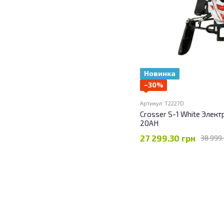
Новинка
−30%
Артикул: T2227D
Crosser S-1 White Элек
20AH
27 299.30 грн
38 999.