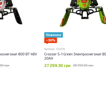
Новинка
−30%
Артикул: T2227D
троснегокат 800 ВТ 48V
Crosser S-1 Green Электроснегокат 8
20AH
27 299.30 грн
00 грн
38 999.00 грн