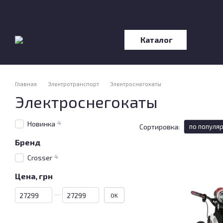
Перейти к основному контенту
Каталог
О нас
Отзы
Главная
Электротранспорт
Электроснегокаты
Электроснегокаты
4
Новинка
Сортировка:
по популя
Бренд
4
Crosser
Цена, грн
От Цена, грн
До Цена, грн
OK