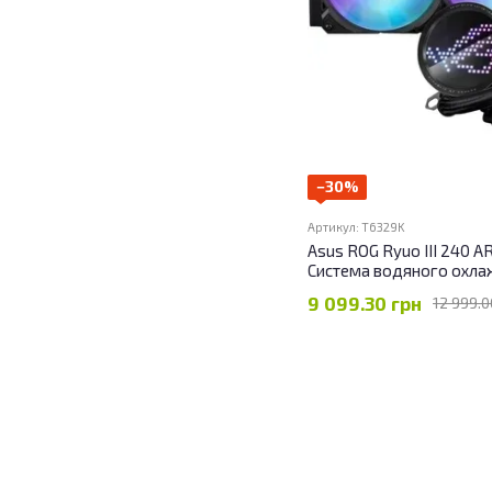
−30%
Артикул: T6329K
Asus ROG Ryuo III 240 
Система водяного охл
9 099.30 грн
12 999.0