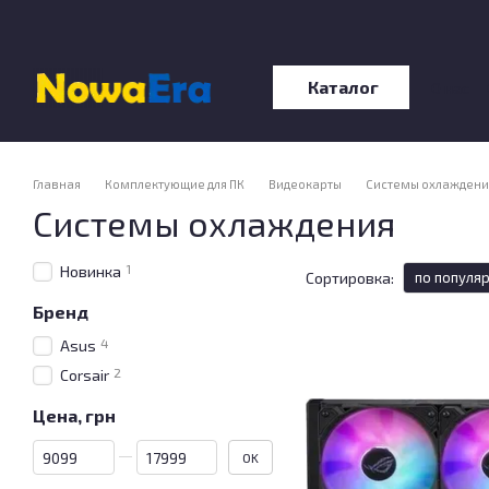
Перейти к основному контенту
Каталог
О нас
Отзы
Главная
Комплектующие для ПК
Видеокарты
Системы охлаждени
Системы охлаждения
1
Новинка
Сортировка:
по популя
Бренд
4
Asus
2
Corsair
Цена, грн
От Цена, грн
До Цена, грн
OK