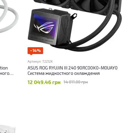
−14%
Артикул: T2212K
tion
ASUS ROG RYUJIN III 240 90RC00K0-M0UAY0
ного
Система жидкостного охлаждения
12 049.46 грн
14 011.00 грн