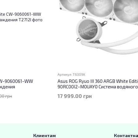
Артикул: T6309K
e CW-9060061-WW
Asus ROG Ryuo III 360 ARGB White Edit
аждения
90RC00I2-M0UAY0 Система водяного
охлаждения
17 999.00 грн
00 грн
Клиентам
Контактн