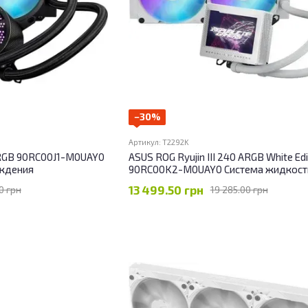
−30%
Артикул: T2292K
ARGB 90RC00J1-M0UAY0
ASUS ROG Ryujin III 240 ARGB White Edi
аждения
90RC00K2-M0UAY0 Система жидкост
охлаждения
13 499.50 грн
0 грн
19 285.00 грн