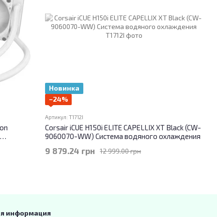
Новинка
−24%
Артикул: T1712I
ion
Corsair iCUE H150i ELITE CAPELLIX XT Black (CW-
9060070-WW) Система водяного охлаждения
9 879.24 грн
12 999.00 грн
ая информация