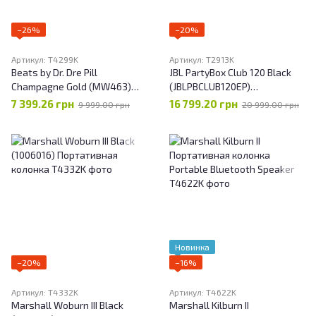
−26%
−20%
Артикул: T4299K
Артикул: T2913K
Beats by Dr. Dre Pill
JBL PartyBox Club 120 Black
Champagne Gold (MW463)
(JBLPBCLUB120EP)
Портативная колонка
Акустическая система
7 399.26 грн
16 799.20 грн
9 999.00 грн
20 999.00 грн
Новинка
−20%
−16%
Артикул: T4332K
Артикул: T4622K
Marshall Woburn III Black
Marshall Kilburn II