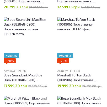
(1006016) Портативная
Портативная колонка
колонка
Portable Bluetooth Speaker
28 799.20 грн
12 599.16 грн
35 999.00 грн
14 999.00 грн
Новинка
Новинка
−20%
−20%
Артикул: T1932K
Артикул: T8332K
Bose SoundLink Max Blue
Marshall Tufton Black
Dusk (883848-0200)
(1001906) Портативная
Портативная колонка
колонка
17 599.20 грн
19 999.20 грн
21 999.00 грн
24 999.00 грн