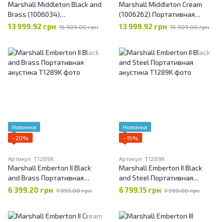
Marshall Middleton Black and
Marshall Middleton Cream
Brass (1006034)
(1006262) Портативная
Портативная колонка
колонка
13 999.92 грн
13 999.92 грн
15 909.00 грн
15 909.00 грн
Новинка
Новинка
−20%
−15%
Артикул: T1289K
Артикул: T1289K
Marshall Emberton II Black
Marshall Emberton II Black
and Brass Портативная
and Steel Портативная
акустика
акустика
6 399.20 грн
6 799.15 грн
7 999.00 грн
7 999.00 грн