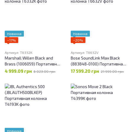
Новинка
Новинка
−17%
−20%
Артикул: T6332K
Артикул: T6632V
Marshall Willen Black and
Bose SoundLink Max Black
Brass (1006059) Портативная
(883848-0100) Портативная
колонка
колонка
4 999.09 грн
17 599.20 грн
6 023.00 грн
21 999.00 грн
Новинка