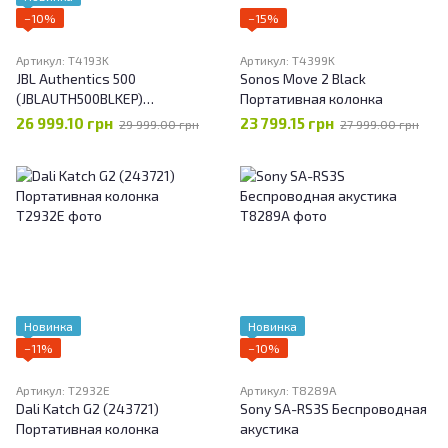
−10%
−15%
Артикул: T4193K
Артикул: T4399K
JBL Authentics 500
Sonos Move 2 Black
(JBLAUTH500BLKEP)
Портативная колонка
Портативная колонка
26 999.10 грн
23 799.15 грн
29 999.00 грн
27 999.00 грн
Новинка
Новинка
−11%
−10%
Артикул: T2932E
Артикул: T8289A
Dali Katch G2 (243721)
Sony SA-RS3S Беспроводная
Портативная колонка
акустика