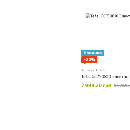
Новинка
−20%
Артикул: T8788E
Tefal GC750810 Электро
7 999.20 грн
9 999.00