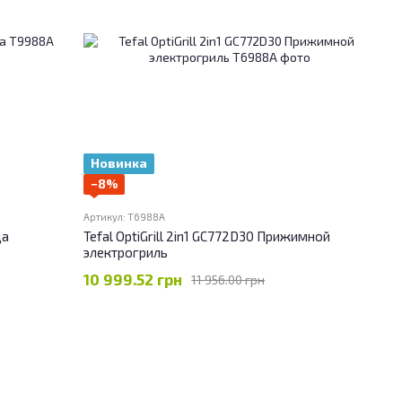
Новинка
−8%
Артикул: T6988A
ца
Tefal OptiGrill 2in1 GC772D30 Прижимной
электрогриль
10 999.52 грн
11 956.00 грн