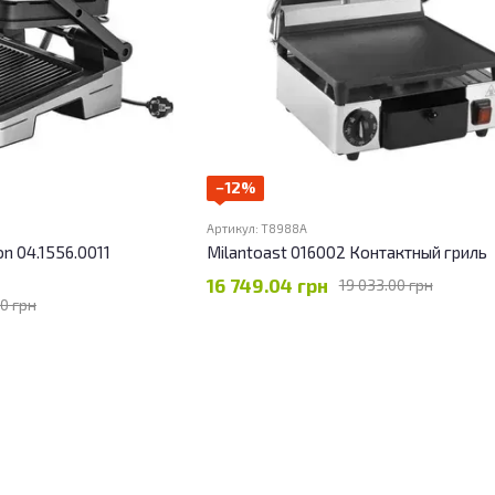
−12%
Артикул: T8988A
on 04.1556.0011
Milantoast 016002 Контактный гриль
16 749.04 грн
19 033.00 грн
00 грн