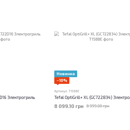
Новинка
−10%
Артикул: T1588E
22D16 Электрогриль
Tefal OptiGrill+ XL (GC722834) Электр
8 099.10 грн
8 999.00 грн