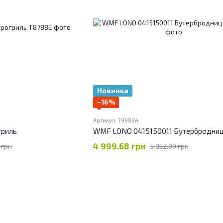
Новинка
−16%
Артикул: T9988A
гриль
WMF LONO 0415150011 Бутербродни
4 999.68 грн
 грн
5 952.00 грн