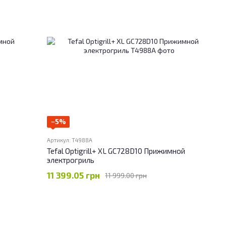
−5%
Артикул: T4988A
Tefal Optigrill+ XL GC728D10 Прижимной
электрогриль
11 399.05 грн
11 999.00 грн