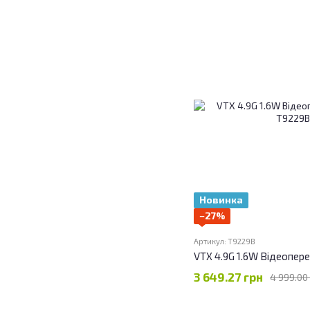
Новинка
−27%
Артикул: T9229B
VTX 4.9G 1.6W Відеопер
3 649.27 грн
4 999.00