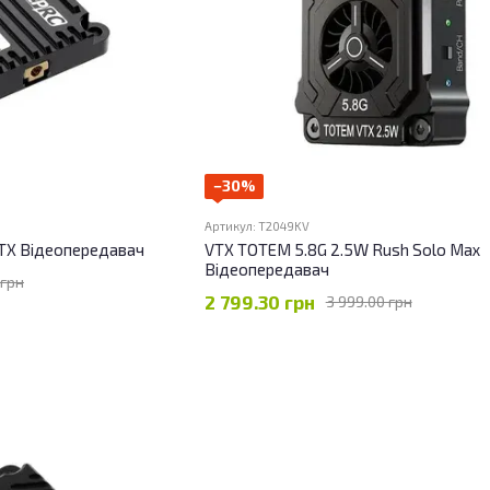
−30%
Артикул: T2049KV
TX Відеопередавач
VTX TOTEM 5.8G 2.5W Rush Solo Max
Відеопередавач
 грн
2 799.30 грн
3 999.00 грн