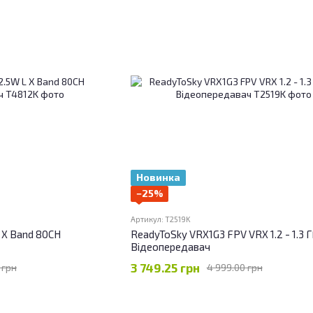
Новинка
−25%
Артикул: T2519K
 X Band 80CH
ReadyToSky VRX1G3 FPV VRX 1.2 - 1.3 Г
Відеопередавач
3 749.25 грн
 грн
4 999.00 грн