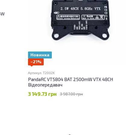
Новинка
−21%
Артикул: T2002K
PandaRC VT5804 BAT 2500mW VTX 48CH
Відеопередавач
3 149.73 грн
3 987.00 грн