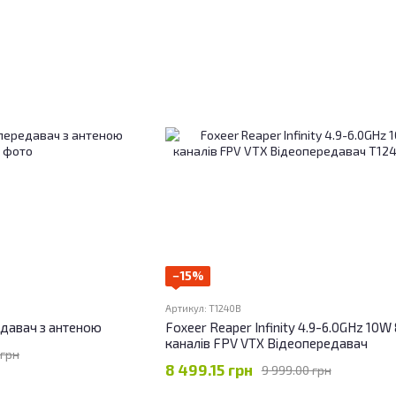
−15%
Артикул: T1240B
едавач з антеною
Foxeer Reaper Infinity 4.9-6.0GHz 10W
каналів FPV VTX Відеопередавач
 грн
8 499.15 грн
9 999.00 грн