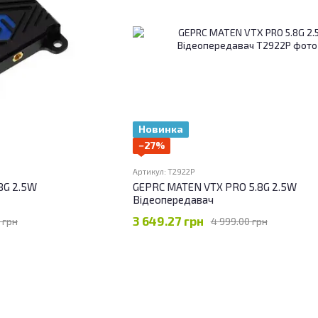
Новинка
−27%
Артикул: T2922P
.8G 2.5W
GEPRC MATEN VTX PRO 5.8G 2.5W
Відеопередавач
3 649.27 грн
 грн
4 999.00 грн