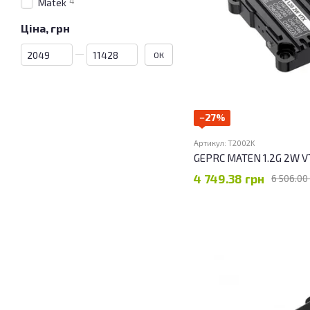
4
Matek
Ціна, грн
Від Ціна, грн
До Ціна, грн
ОК
−27%
Артикул: T2002K
GEPRC MATEN 1.2G 2W V
4 749.38 грн
6 506.00