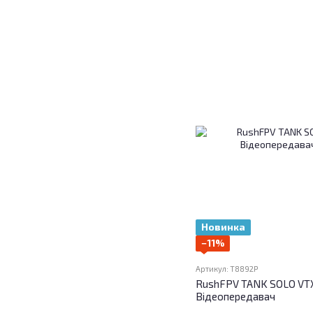
Новинка
−11%
Артикул: T8892P
RushFPV TANK SOLO VTX
Відеопередавач