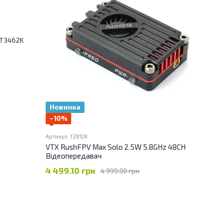
Новинка
−10%
Артикул: T2812K
VTX RushFPV Max Solo 2.5W 5.8GHz 48CH
Відеопередавач
4 499.10 грн
4 999.00 грн