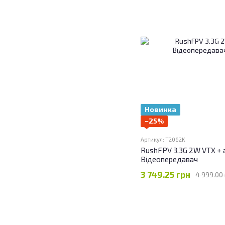
Новинка
−25%
Артикул: T2062K
RushFPV 3.3G 2W VTX + 
Відеопередавач
3 749.25 грн
4 999.00