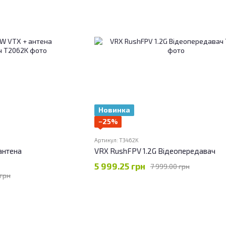
Новинка
−25%
Артикул: T3462K
антена
VRX RushFPV 1.2G Відеопередавач
5 999.25 грн
7 999.00 грн
 грн