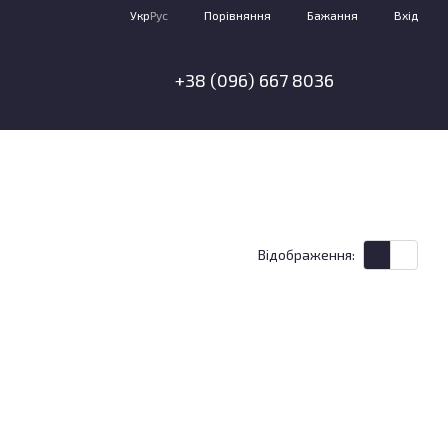
Порівняння
Укр
Рус
Бажання
Вхід
+38 (096) 667 8036
я
Відображення: