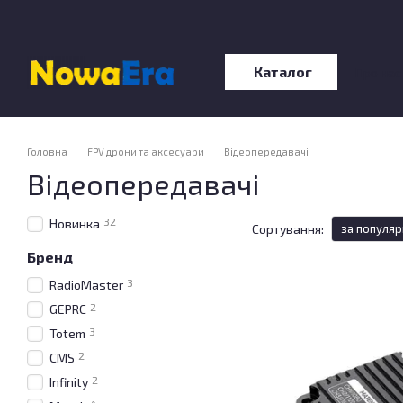
Перейти до основного контенту
Каталог
Про нас
Відгу
Головна
FPV дрони та аксесуари
Відеопередавачі
Відеопередавачі
32
Новинка
Сортування:
за популяр
Бренд
3
RadioMaster
2
GEPRC
3
Totem
2
CMS
2
Infinity