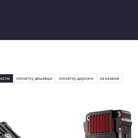
Оплата і доставка
Обмін та повернення
Контактна інформаці
ки про магазин
ністю
спочатку дешевше
спочатку дорожчі
за назвою