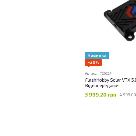
Новинка
−20%
Артикул: T2022P
FlashHobby Solar VTX 5
Відеопередавач
3 999.20 грн
4 999.00