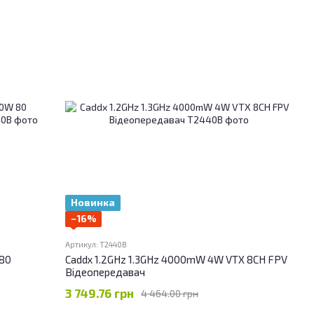
Новинка
−16%
Артикул: T2440B
 80
Caddx 1.2GHz 1.3GHz 4000mW 4W VTX 8CH FPV
Відеопередавач
3 749.76 грн
4 464.00 грн