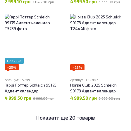
2025 Адвент календар
календар
2 999.10 грн
4 999.50 грн
3 845.00 грн
6 666.00 грн
принцеси Діснея
Новинка
−25%
−25%
Артикул: T5789
Артикул: T2444K
Гаррі Поттер Schleich 99175
Horse Club 2025 Schleich
Адвент календар
99178 Адвент календар
4 999.50 грн
4 999.50 грн
6 666.00 грн
6 666.00 грн
Показати ще 20 товарів