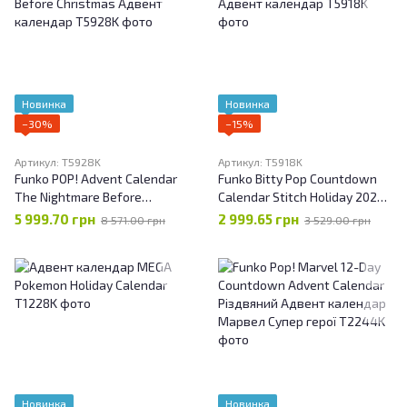
Новинка
Новинка
−30%
−15%
Артикул: T5928K
Артикул: T5918K
Funko POP! Advent Calendar
Funko Bitty Pop Countdown
The Nightmare Before
Calendar Stitch Holiday 2025
Christmas Адвент календар
Адвент календар
5 999.70 грн
2 999.65 грн
8 571.00 грн
3 529.00 грн
Новинка
Новинка