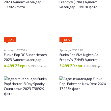
−25%
−30%
Артикул: T3702K
Артикул: T3602K
Funko Pop DC Super Heroes
Funko Pop Five Nights At
2023 Адвент календар
Freddy's (FNAF) Адвент
календар
4 499.25 грн
5 499.20 грн
5 999.00 грн
7 856.00 грн