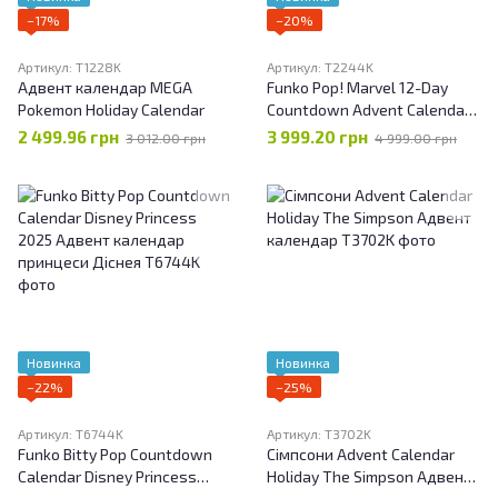
−17%
−20%
Артикул: T1228K
Артикул: T2244K
Адвент календар MEGA
Funko Pop! Marvel 12-Day
Pokemon Holiday Calendar
Countdown Advent Calendar
Різдвяний Адвент календар
2 499.96 грн
3 999.20 грн
3 012.00 грн
4 999.00 грн
Марвел Супер герої
Новинка
Новинка
−22%
−25%
Артикул: T6744K
Артикул: T3702K
Funko Bitty Pop Countdown
Сімпсони Advent Calendar
Calendar Disney Princess
Holiday The Simpson Адвент