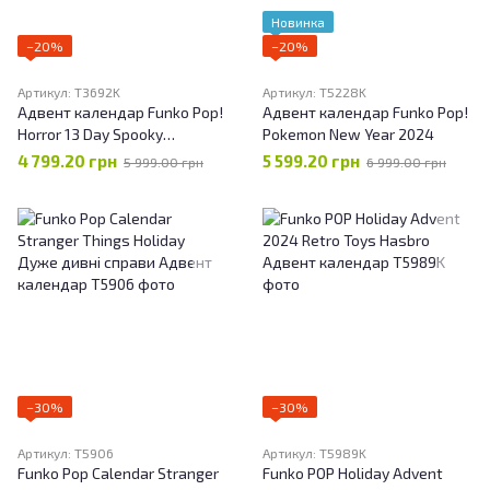
Новинка
−20%
−20%
Артикул: T3692K
Артикул: T5228K
Адвент календар Funko Pop!
Адвент календар Funko Pop!
Horror 13 Day Spooky
Pokemon New Year 2024
Countdown 2023
4 799.20 грн
5 599.20 грн
5 999.00 грн
6 999.00 грн
−30%
−30%
Артикул: T5906
Артикул: T5989K
Funko Pop Calendar Stranger
Funko POP Holiday Advent