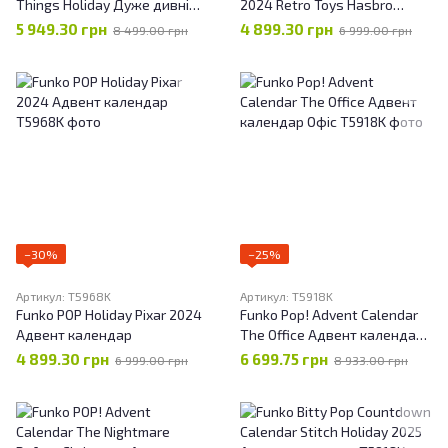
Things Holiday Дуже дивні
2024 Retro Toys Hasbro
справи Адвент календар
Адвент календар
5 949.30 грн
4 899.30 грн
8 499.00 грн
6 999.00 грн
−30%
−25%
Артикул: T5968K
Артикул: T5918K
Funko POP Holiday Pixar 2024
Funko Pop! Advent Calendar
Адвент календар
The Office Адвент календар
Офіс
4 899.30 грн
6 699.75 грн
6 999.00 грн
8 933.00 грн