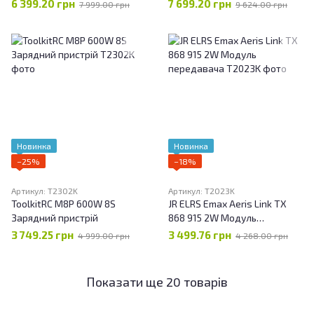
6 399.20 грн
7 699.20 грн
7 999.00 грн
9 624.00 грн
Новинка
Новинка
−25%
−18%
Артикул: T2302K
Артикул: T2023K
ToolkitRC M8P 600W 8S
JR ELRS Emax Aeris Link TX
Зарядний пристрій
868 915 2W Модуль
передавача
3 749.25 грн
3 499.76 грн
4 999.00 грн
4 268.00 грн
Показати ще 20 товарів