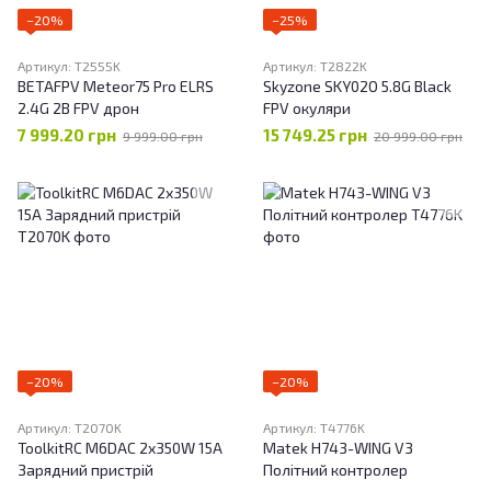
−20%
−25%
Артикул: T2555K
Артикул: T2822K
BETAFPV Meteor75 Pro ELRS
Skyzone SKY02O 5.8G Black
2.4G 2B FPV дрон
FPV окуляри
7 999.20 грн
15 749.25 грн
9 999.00 грн
20 999.00 грн
−20%
−20%
Артикул: T2070K
Артикул: T4776K
ToolkitRC M6DAC 2x350W 15A
Matek H743-WING V3
Зарядний пристрій
Політний контролер