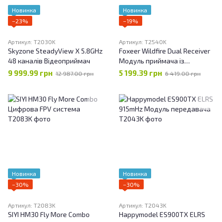
Новинка
Новинка
−23%
−19%
Артикул: T2030K
Артикул: T2540K
Skyzone SteadyView X 5.8GHz
Foxeer Wildfire Dual Receiver
48 каналів Відеоприймач
Модуль приймача із
частотою 5,8 ГГц на 72
9 999.99 грн
5 199.39 грн
12 987.00 грн
6 419.00 грн
канали
Новинка
Новинка
−30%
−30%
Артикул: T2083K
Артикул: T2043K
SIYI HM30 Fly More Combo
Happymodel ES900TX ELRS