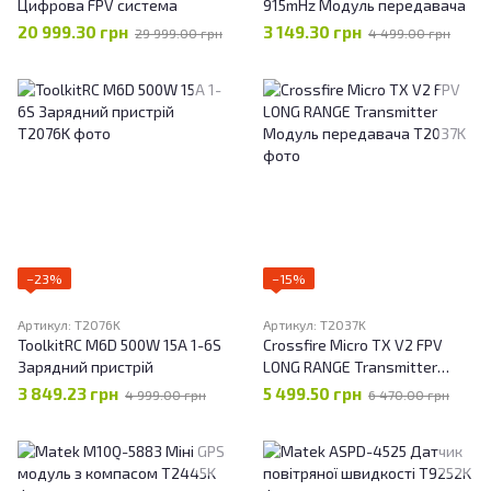
Цифрова FPV система
915mHz Модуль передавача
20 999.30 грн
3 149.30 грн
29 999.00 грн
4 499.00 грн
−23%
−15%
Артикул: T2076K
Артикул: T2037K
ToolkitRC M6D 500W 15A 1-6S
Crossfire Micro TX V2 FPV
Зарядний пристрій
LONG RANGE Transmitter
Модуль передавача
3 849.23 грн
5 499.50 грн
4 999.00 грн
6 470.00 грн