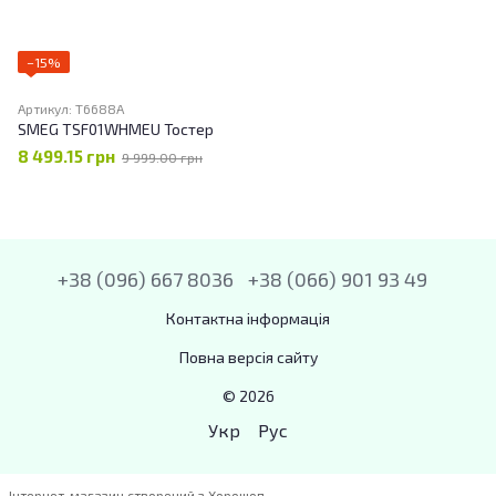
−15%
Артикул: T6688А
SMEG TSF01WHMEU Тостер
8 499.15 грн
9 999.00 грн
+38 (096) 667 8036
+38 (066) 901 93 49
Контактна інформація
Повна версія сайту
© 2026
Укр
Рус
Інтернет-магазин створений з Хорошоп