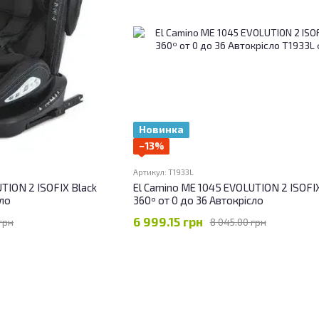
Новинка
−13%
Артикул: T1933L
TION 2 ISOFIX Black
El Camino ME 1045 EVOLUTION 2 ISOFI
сло
360º от 0 до 36 Автокрісло
6 999.15 грн
грн
8 045.00 грн