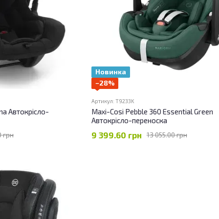
Новинка
−28%
Артикул: T9233K
una Автокрісло-
Maxi-Cosi Pebble 360 Essential Green
Автокрісло-переноска
9 399.60 грн
0 грн
13 055.00 грн