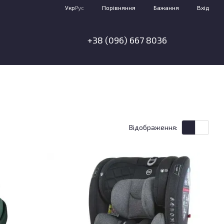
Порівняння
Укр
Рус
Бажання
Вхід
+38 (096) 667 8036
я
Відображення: