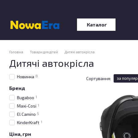
Перейти до основного контенту
Каталог
Про нас
Відгу
Головна
Товари для дітей
Дитячі автокрісла
Дитячі автокрісла
8
Новинка
Сортування:
за популяр
Бренд
1
Bugaboo
1
Maxi-Cosi
5
El Camino
1
KinderKraft
Ціна, грн