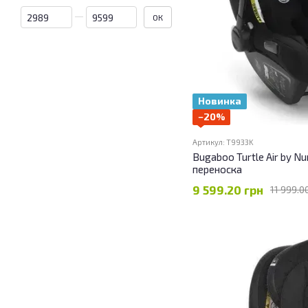
Від Ціна, грн
До Ціна, грн
ОК
Новинка
−20%
Артикул: T9933K
Bugaboo Turtle Air by N
переноска
9 599.20 грн
11 999.0