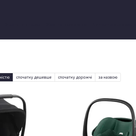
Оплата і доставка
Обмін та повернення
Контактна інформаці
ки про магазин
ністю
спочатку дешевше
спочатку дорожчі
за назвою