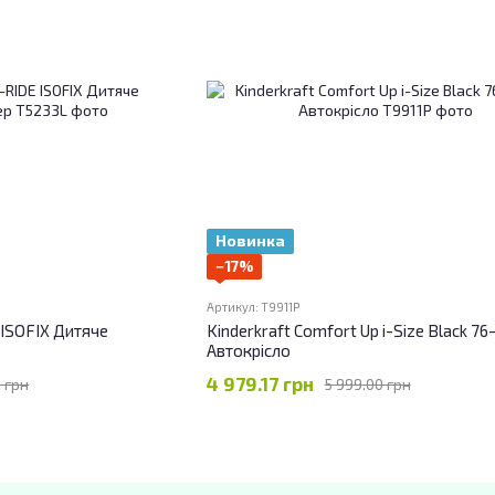
Новинка
−17%
Артикул: T9911P
 ISOFIX Дитяче
Kinderkraft Comfort Up i-Size Black 76
Автокрісло
4 979.17 грн
 грн
5 999.00 грн