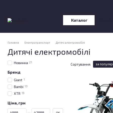
Перейти до основного контенту
Каталог
Про нас
Відгу
Головна
Електротранспорт
Дитячі електромобілі
Дитячі електромобілі
21
Новинка
Сортування:
за популяр
Бренд
1
Giant
13
Bambi
19
XTR
Ціна, грн
Від Ціна, грн
До Ціна, грн
ОК