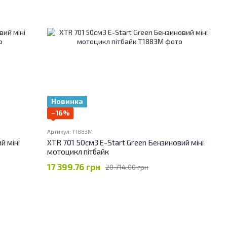
Новинка
−16%
Артикул: T1883M
й міні
XTR 701 50см3 E-Start Green Бензиновий міні
мотоцикл пітбайк
17 399.76 грн
20 714.00 грн