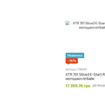
Новинка
−16%
Артикул: T1883M
XTR 701 50см3 E-Start R
мотоцикл пітбайк
17 399.76 грн
20 714.0