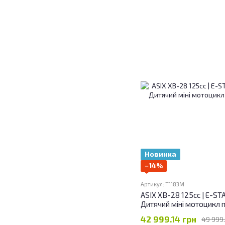
Новинка
−14%
Артикул: T1183M
ASIX XB-28 125сс | E-STA
Дитячий міні мотоцикл п
42 999.14 грн
49 999