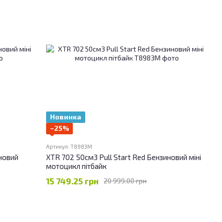
Новинка
−25%
Артикул: T8983M
иновий
XTR 702 50см3 Pull Start Red Бензиновий міні
мотоцикл пітбайк
15 749.25 грн
20 999.00 грн