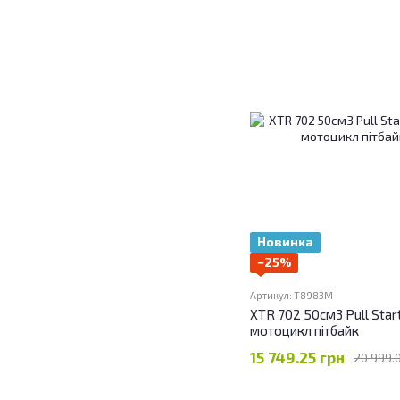
Новинка
−25%
Артикул: T8983M
XTR 702 50см3 Pull Star
мотоцикл пітбайк
15 749.25 грн
20 999.