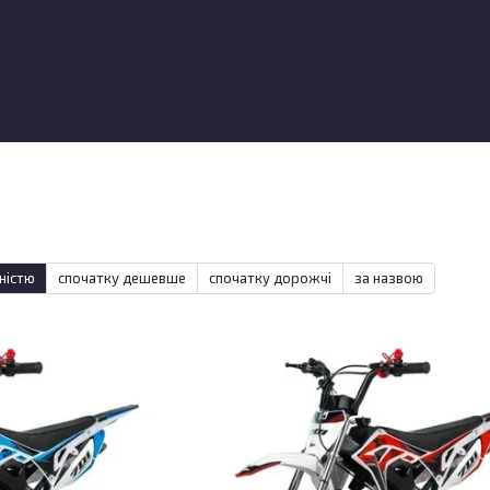
Оплата і доставка
Обмін та повернення
Контактна інформаці
ки про магазин
ністю
спочатку дешевше
спочатку дорожчі
за назвою