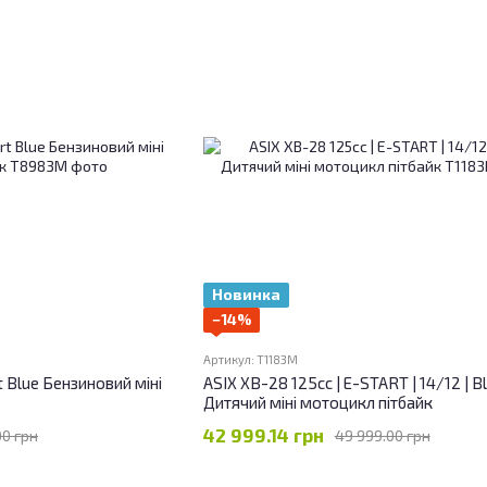
Новинка
−14%
Артикул: T1183M
t Blue Бензиновий міні
ASIX XB-28 125сс | E-START | 14/12 | B
Дитячий міні мотоцикл пітбайк
42 999.14 грн
00 грн
49 999.00 грн