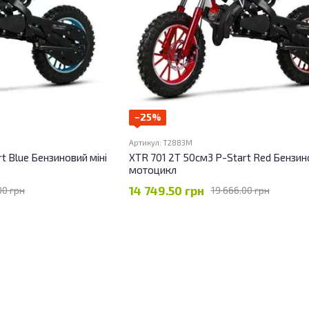
−25%
Артикул: T2883M
t Blue Бензиновий міні
XTR 701 2T 50см3 P-Start Red Бензино
мотоцикл
14 749.50 грн
00 грн
19 666.00 грн