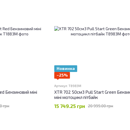
Новинка
−25%
Артикул: T8983M
ed Бензиновий міні
XTR 702 50см3 Pull Start Green Бенз
міні мотоцикл пітбайк
15 749.25 грн
0 грн
20 999.00 грн