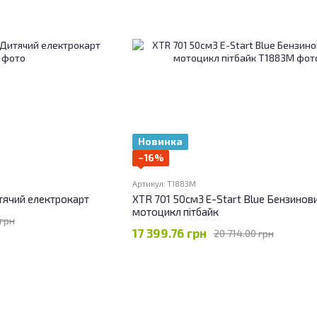
Новинка
−16%
Артикул: T1883M
тячий електрокарт
XTR 701 50см3 E-Start Blue Бензинови
мотоцикл пітбайк
 грн
17 399.76 грн
20 714.00 грн