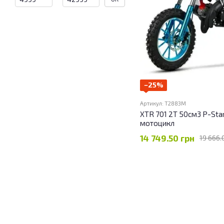
−25%
Артикул: T2883M
XTR 701 2T 50см3 P-Star
мотоцикл
14 749.50 грн
19 666.