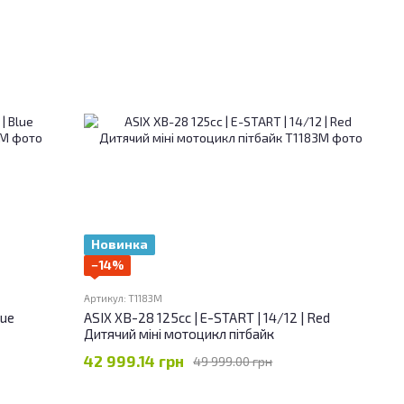
Новинка
−14%
Артикул: T1183M
lue
ASIX XB-28 125сс | E-START | 14/12 | Red
Дитячий міні мотоцикл пітбайк
42 999.14 грн
49 999.00 грн