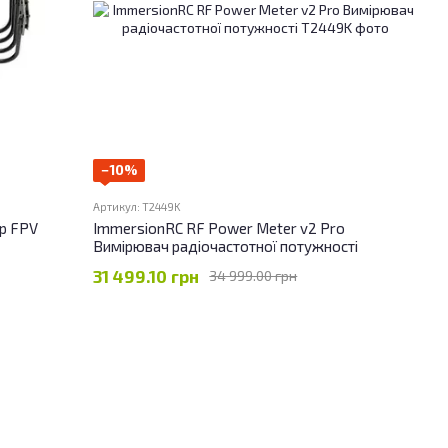
−10%
Артикул: T2449K
ор FPV
ImmersionRC RF Power Meter v2 Pro
Вимірювач радіочастотної потужності
31 499.10 грн
34 999.00 грн