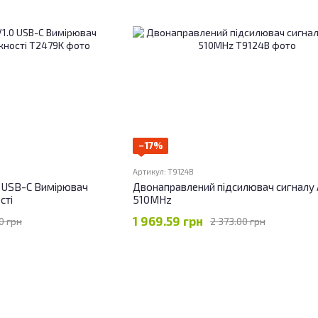
−17%
Артикул: T9124B
0 USB-C Вимірювач
Двонаправлений підсилювач сигналу 
сті
510MHz
1 969.59 грн
0 грн
2 373.00 грн