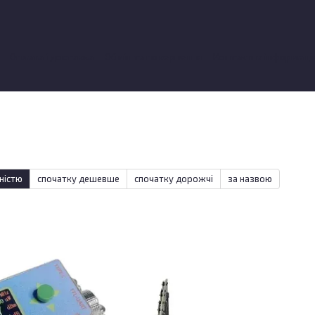
Оплата і доставка
Обмін та повернення
Контактна інформаці
ки про магазин
ністю
спочатку дешевше
спочатку дорожчі
за назвою