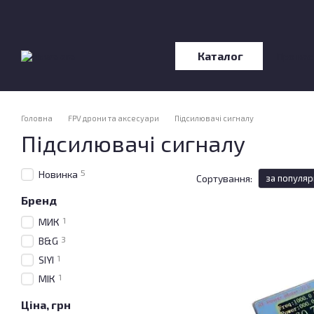
Перейти до основного контенту
Каталог
Про нас
Відгу
Головна
FPV дрони та аксесуари
Підсилювачі сигналу
Підсилювачі сигналу
5
Новинка
Сортування:
за популяр
Бренд
1
МИК
3
B&G
1
SIYI
1
МІК
Ціна, грн