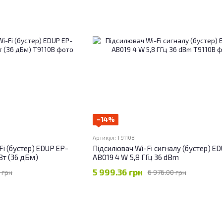
−14%
Артикул: T9110B
i (бустер) EDUP EP-
Підсилювач Wi-Fi сигналу (бустер) E
Вт (36 дБм)
AB019 4 W 5,8 ГГц 36 dBm
5 999.36 грн
 грн
6 976.00 грн