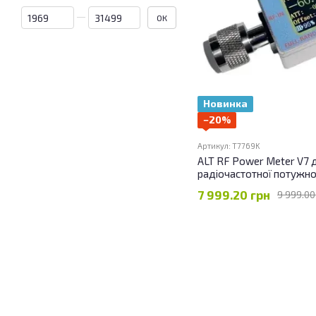
Від Ціна, грн
До Ціна, грн
ОК
Новинка
−20%
Артикул: T7769K
ALT RF Power Meter V7 
радіочастотної потужно
7 999.20 грн
9 999.00