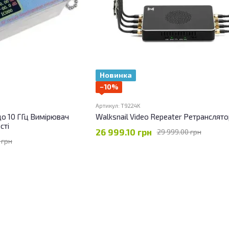
Новинка
−10%
Артикул: T9224K
до 10 ГГц Вимірювач
Walksnail Video Repeater Ретранслят
сті
26 999.10 грн
29 999.00 грн
 грн