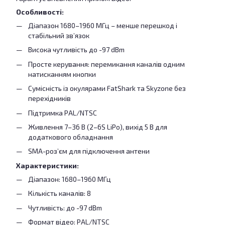
Особливості:
Діапазон 1680–1960 МГц – менше перешкод і
стабільний зв’язок
Висока чутливість до -97 dBm
Просте керування: перемикання каналів одним
натисканням кнопки
Сумісність із окулярами FatShark та Skyzone без
перехідників
Підтримка PAL/NTSC
Живлення 7–36 В (2–6S LiPo), вихід 5 В для
додаткового обладнання
SMA-роз’єм для підключення антени
Характеристики:
Діапазон: 1680–1960 МГц
Кількість каналів: 8
Чутливість: до -97 dBm
Формат відео: PAL/NTSC