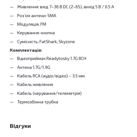
Живлення: вхід 7–36 В DC (2–6S), вихід 5 В / 0.5 А
Роз’єм антени: SMA
Модуляція: FM
Керування: кнопка
Сумісність: FatShark, Skyzone
Комплектація:
Відеоприймач Readytosky 1.7G 8CH
Антена 1.7G/1.9G
Кабель RCA (аудіо/відео) – 3.5 мм
Кабель живлення
Кабель (керування/телеметрія)
Термозбіжна трубка
Відгуки