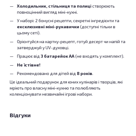
Холодильник, стільниця та полиці
створюють
повноцінний вигляд міні-кухні.
У наборі: 2 бонусні рецепти, секретні інгредієнти та
ексклюзивні міні-рукавички
(доступні тільки в
цьому сеті).
Орієнтуйся на картку-рецепт, готуй десерт чи напій та
затверджуй у UV-духовці.
Працює від
3 батарейок AA
(не входять у комплект).
Не їстівне!
Рекомендовано для дітей від
8 років
.
Це ідеальний подарунок для юних кулінарів і творців, які
мріють про власну міні-кухню та полюбляють
колекціонувати незвичайні ігрові набори.
Відгуки