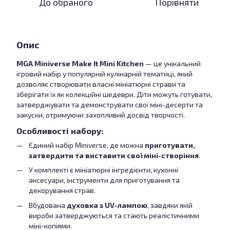
До обраного
Порівняти
Опис
MGA Miniverse Make It Mini Kitchen
— це унікальний
ігровий набір у популярній кулінарній тематиці, який
дозволяє створювати власні мініатюрні страви та
зберігати їх як колекційні шедеври. Діти можуть готувати,
затверджувати та демонструвати свої міні-десерти та
закуски, отримуючи захопливий досвід творчості.
Особливості набору:
Єдиний набір Miniverse, де можна
приготувати,
затвердити та виставити свої міні-створіння
.
У комплекті є мініатюрні інгредієнти, кухонні
аксесуари, інструменти для приготування та
декорування страв.
Вбудована
духовка з UV-лампою
, завдяки якій
вироби затверджуються та стають реалістичними
міні-копіями.