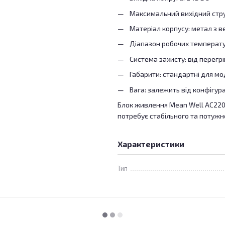
Максимальний вихідний стру
Матеріал корпусу: метал з 
Діапазон робочих температур
Система захисту: від перегр
Габарити: стандартні для мо
Вага: залежить від конфігура
Блок живлення Mean Well AC220
потребує стабільного та потуж
Характеристики
Тип