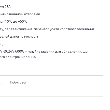
м: 25A
вентиляційними отворами
: -10°C до +60°C
іву, перевантаження, перенапруги та короткого замикання
делей даної потужності
ції
V-DC24V 600W – надійне рішення для обладнання, що
ного електроживлення.
Побутової