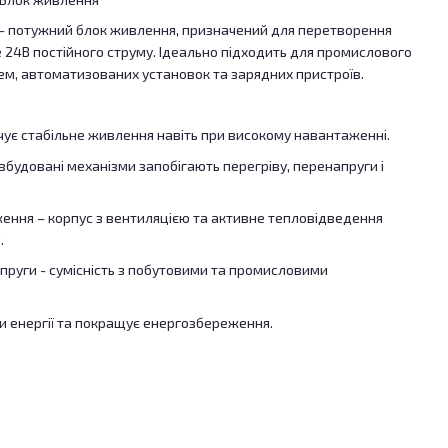
- потужний блок живлення, призначений для перетворення
е 24В постійного струму. Ідеально підходить для промислового
ем, автоматизованих установок та зарядних пристроїв.
чує стабільне живлення навіть при високому навантаженні.
вбудовані механізми запобігають перегріву, перенапруги і
ння – корпус з вентиляцією та активне тепловідведення
.
пруги - сумісність з побутовими та промисловими
и енергії та покращує енергозбереження.