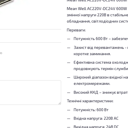
Mean Well AC220V-DC24V 600W 
змінної напруги 220В в стабільн
обладнання, світлодіодних сист
Переваги:
Потужність 600 Вт – забезпе
Захист від перевантажень - 
ою
коротке замикання.
Ефективна система охолодже
продовжують термін служби
Широкий діапазон вхідної на
електромережами.
Високий ККД – знижує втрат
Технічні характеристики:
Потужність: 600 Вт
Вхідна напруга: 220В AC
Вихідна напруга: 24В DC