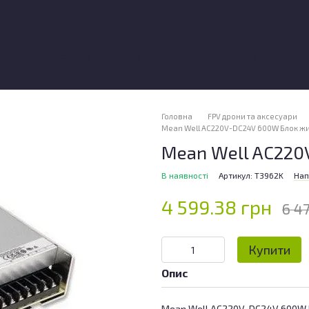
Оплата і доставка
Обмін та повернення
Контактна інформаці
ки про магазин
Головна
FPV дрони та аксесуари
Mean Well AC220V-DC24V 600W Блок ж
Mean Well AC220
В наявності
Артикул: T3962K
Нап
4 599.38 грн
6 4
Купити
Опис
Mean Well AC220V-DC24V 600W 