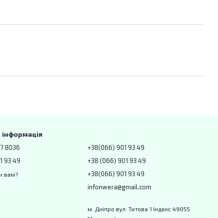
 інформація
67 8036
+38(066) 901 93 49
1 93 49
+38 (066) 901 93 49
+38(066) 901 93 49
и вам?
infonwera@gmail.com
м. Дніпро вул. Титова 1 Індекс 49055