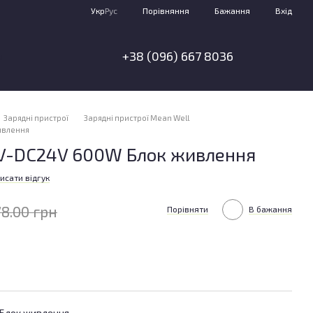
Порівняння
Укр
Рус
Бажання
Вхід
+38 (096) 667 8036
я
Зарядні пристрої
Зарядні пристрої Mean Well
ивлення
V-DC24V 600W Блок живлення
исати відгук
78.00 грн
Порівняти
В бажання
Блок живлення