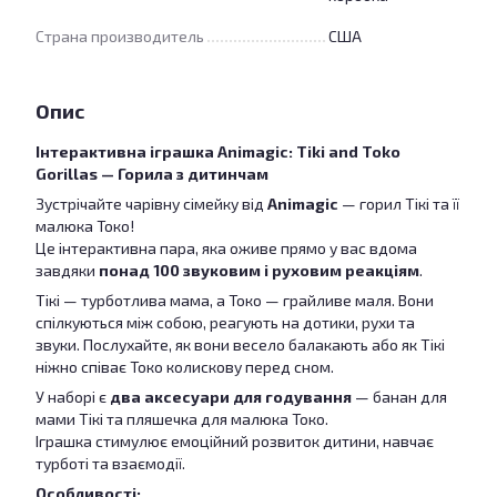
Страна производитель
США
Опис
Інтерактивна іграшка Animagic: Tiki and Toko
Gorillas — Горила з дитинчам
Зустрічайте чарівну сімейку від
Animagic
— горил Тікі та її
малюка Токо!
Це інтерактивна пара, яка оживе прямо у вас вдома
завдяки
понад 100 звуковим і руховим реакціям
.
Тікі — турботлива мама, а Токо — грайливе маля. Вони
спілкуються між собою, реагують на дотики, рухи та
звуки. Послухайте, як вони весело балакають або як Тікі
ніжно співає Токо колискову перед сном.
У наборі є
два аксесуари для годування
— банан для
мами Тікі та пляшечка для малюка Токо.
Іграшка стимулює емоційний розвиток дитини, навчає
турботі та взаємодії.
Особливості: