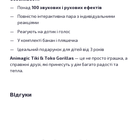
Понад
100 звукових і рухових ефектів
Повністю інтерактивна пара з індивідуальними
реакціями
Реагують на дотик і голос
У комплекті банан і пляшечка
Ідеальний подарунок для дітей від 3 років
Animagic Tiki & Toko Gorillas
— це не просто іграшка, а
справжні друзі, які принесуть у дім багато радості та
тепла.
Відгуки