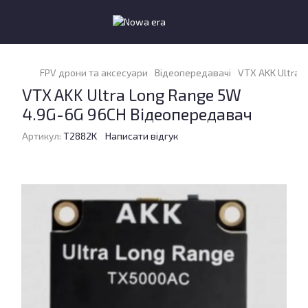
FPV дрони та аксесуари
Відеопередавачі
VTX AKK Ultra 
VTX AKK Ultra Long Range 5W
4.9G-6G 96CH Відеопередавач
Артикул:
T2882K
Написати відгук