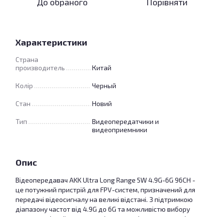
До обраного
Порівняти
Характеристики
Страна
производитель
Китай
Колір
Черный
Стан
Новий
Тип
Видеопередатчики и
видеоприемники
Опис
Відеопередавач AKK Ultra Long Range 5W 4.9G-6G 96CH -
це потужний пристрій для FPV-систем, призначений для
передачі відеосигналу на великі відстані. З підтримкою
діапазону частот від 4.9G до 6G та можливістю вибору