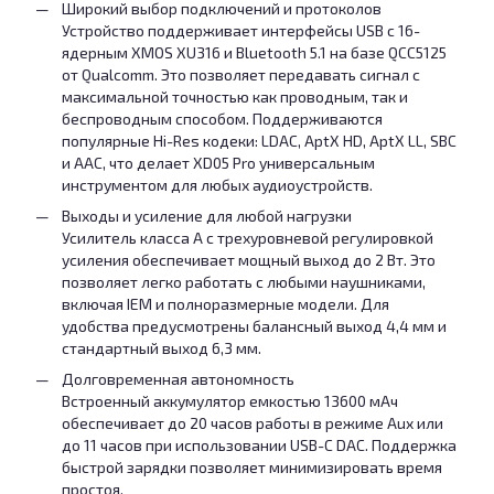
Широкий выбор подключений и протоколов
Устройство поддерживает интерфейсы USB с 16-
ядерным XMOS XU316 и Bluetooth 5.1 на базе QCC5125
от Qualcomm. Это позволяет передавать сигнал с
максимальной точностью как проводным, так и
беспроводным способом. Поддерживаются
популярные Hi-Res кодеки: LDAC, AptX HD, AptX LL, SBC
и AAC, что делает XD05 Pro универсальным
инструментом для любых аудиоустройств.
Выходы и усиление для любой нагрузки
Усилитель класса А с трехуровневой регулировкой
усиления обеспечивает мощный выход до 2 Вт. Это
позволяет легко работать с любыми наушниками,
включая IEM и полноразмерные модели. Для
удобства предусмотрены балансный выход 4,4 мм и
стандартный выход 6,3 мм.
Долговременная автономность
Встроенный аккумулятор емкостью 13600 мАч
обеспечивает до 20 часов работы в режиме Aux или
до 11 часов при использовании USB-C DAC. Поддержка
быстрой зарядки позволяет минимизировать время
простоя.