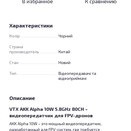
В избранное
К сравнению
Характеристики
Колір
Чорний
Страна
производитель
Китай
Стан
Новий
Тип
Відеопередавачі та
відеоприймачі
Описание
VTX AKK Alpha 10W 5.8GHz 80CH –
видеопередатчик для FPV-дронов
AKK Alpha 10W – это мощный видеопередатчик,
разработанный для FPV-систем, где требуется