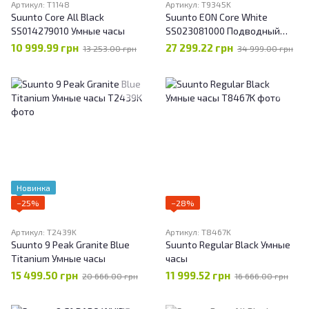
Артикул: T1148
Артикул: T9345K
Suunto Core All Black
Suunto EON Core White
SS014279010 Умные часы
SS023081000 Подводный
компьютер
10 999.99 грн
27 299.22 грн
13 253.00 грн
34 999.00 грн
декомпрессиметр
Новинка
−25%
−28%
Артикул: T2439K
Артикул: T8467K
Suunto 9 Peak Granite Blue
Suunto Regular Black Умные
Titanium Умные часы
часы
15 499.50 грн
11 999.52 грн
20 666.00 грн
16 666.00 грн