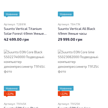
Новинка
Новинка
Артикул: T2691K
Артикул: T6477K
Suunto Vertical Titanium
Suunto Vertical All Black
Solar Forest 49mm Умные
49mm Умные часы
часы
42 499.00 грн
29 999.00 грн
Новинка
Новинка
−22%
−22%
Артикул: T9145K
Артикул: T9125K