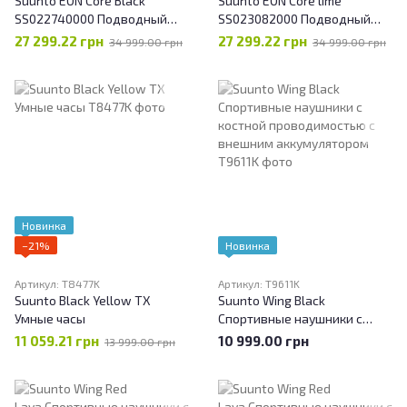
Suunto EON Core Black
Suunto EON Core lime
SS022740000 Подводный
SS023082000 Подводный
компьютер
компьютер
27 299.22 грн
27 299.22 грн
34 999.00 грн
34 999.00 грн
декомпрессиметр
декомпрессиметр
Новинка
−21%
Новинка
Артикул: T8477K
Артикул: T9611K
Suunto Black Yellow TX
Suunto Wing Black
Умные часы
Спортивные наушники с
костной проводимостью c
11 059.21 грн
10 999.00 грн
13 999.00 грн
внешним аккумулятором