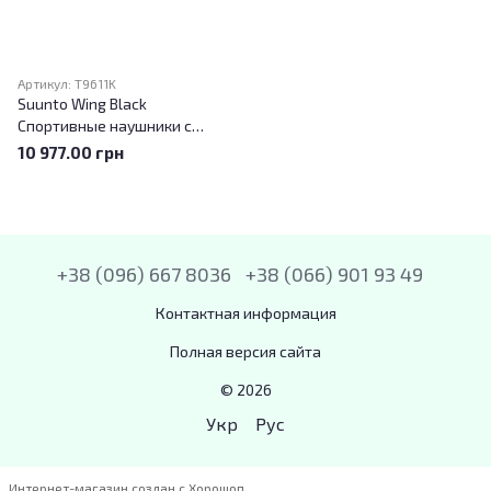
Артикул: T9611K
Suunto Wing Black
Спортивные наушники с
костной проводимостью без
10 977.00 грн
внешнего аккумулятора
+38 (096) 667 8036
+38 (066) 901 93 49
Контактная информация
Полная версия сайта
© 2026
Укр
Рус
Интернет-магазин создан с Хорошоп