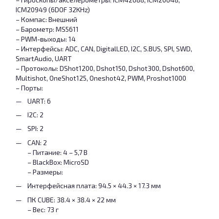
ICM20949 (6DOF 32KHz)
– Компас: Внешний
– Барометр: MS5611
– PWM-выходы: 14
– Интерфейсы: ADC, CAN, DigitalLED, I2C, S.BUS, SPI, SWD,
SmartAudio, UART
– Протоколы: DShot1200, Dshot150, Dshot300, Dshot600,
Multishot, OneShot125, Oneshot42, PWM, Proshot1000
– Порты:
UART: 6
I2C: 2
SPI: 2
CAN: 2
– Питание: 4 – 5,7 В
– BlackBox: MicroSD
– Размеры:
Интерфейсная плата: 94.5 × 44.3 × 17.3 мм
ПК CUBE: 38.4 × 38.4 × 22 мм
– Вес: 73 г