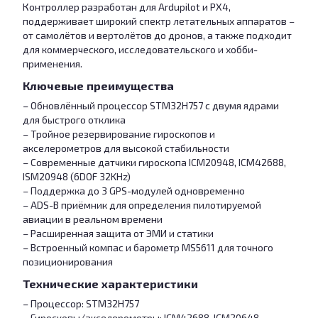
Контроллер разработан для Ardupilot и PX4,
поддерживает широкий спектр летательных аппаратов –
от самолётов и вертолётов до дронов, а также подходит
для коммерческого, исследовательского и хобби-
применения.
Ключевые преимущества
– Обновлённый процессор STM32H757 с двумя ядрами
для быстрого отклика
– Тройное резервирование гироскопов и
акселерометров для высокой стабильности
– Современные датчики гироскопа ICM20948, ICM42688,
ISM20948 (6DOF 32KHz)
– Поддержка до 3 GPS-модулей одновременно
– ADS-B приёмник для определения пилотируемой
авиации в реальном времени
– Расширенная защита от ЭМИ и статики
– Встроенный компас и барометр MS5611 для точного
позиционирования
Технические характеристики
– Процессор: STM32H757
– Гироскопы/акселерометры: ICM42688, ICM20648,