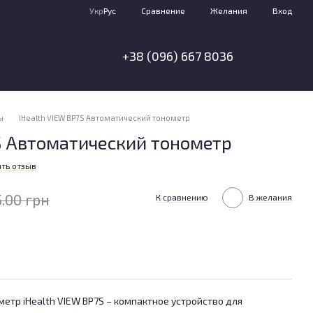
Сравнение
Укр
Рус
Желания
Вход
+38 (096) 667 8036
ы
IHealth VIEW BP7S Автоматический тонометр
S Автоматический тонометр
ть отзыв
5.00 грн
К сравнению
В желания
етр iHealth VIEW BP7S – компактное устройство для