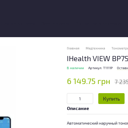
Оплата и доставка
Обмен и возврат
Контактная информация
вы о магазине
Главная
Медтехника
Тонометр
IHealth VIEW BP7
В наличии
Артикул: T1111P
Остави
6 149.75 грн
7 23
Купить
Описание
Автоматический наручный тоном