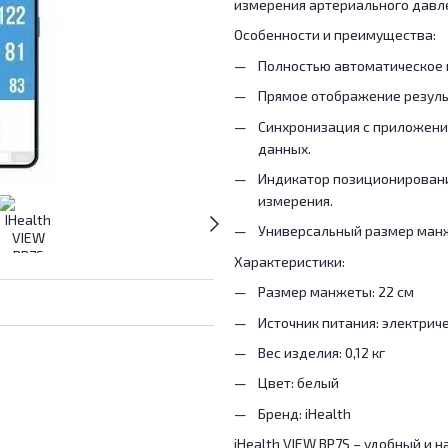
измерения артериального давле
Особенности и преимущества:
Полностью автоматическое
Прямое отображение резуль
Синхронизация с приложение
данных.
Индикатор позиционировани
измерения.
Универсальный размер манж
Характеристики:
Размер манжеты: 22 см
Источник питания: электрич
Вес изделия: 0,12 кг
Цвет: белый
Бренд: iHealth
iHealth VIEW BP7S – удобный и