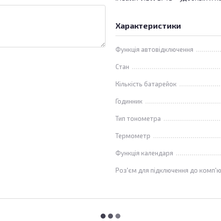
Характеристики
Функція автовідключення
Стан
Кількість батарейок
Годинник
Тип тонометра
Термометр
Функція календаря
Роз'єм для підключення до комп'