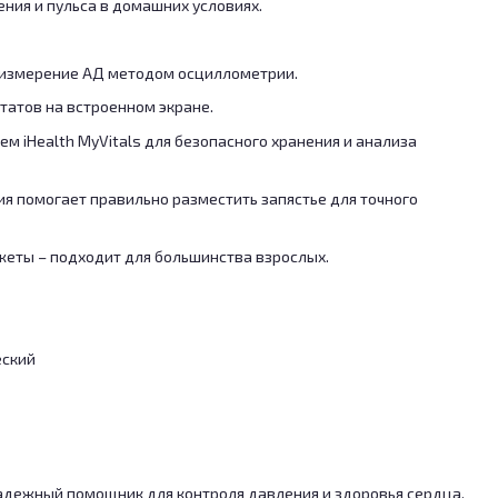
ния и пульса в домашних условиях.
 измерение АД методом осциллометрии.
татов на встроенном экране.
м iHealth MyVitals для безопасного хранения и анализа
я помогает правильно разместить запястье для точного
еты – подходит для большинства взрослых.
еский
 надежный помощник для контроля давления и здоровья сердца.