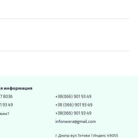
ая информация
67 8036
+38(066) 901 93 49
1 93 49
+38 (066) 901 93 49
+38(066) 901 93 49
 вам?
infonwera@gmail.com
г.Днепр вул.Титова 1 Индекс 49055