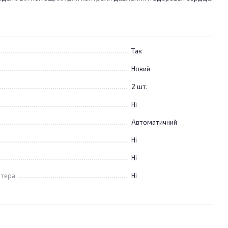
Так
Новий
2 шт.
Ні
Автоматичний
Ні
Ні
ютера
Ні