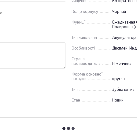
чищення
Возвратно-в
Колір корпусу
Чорний
ою
Функції
Ежедневная ч
Полировка (о
Тип живлення
Акумулятор
Особливості
Дисплей, Инд
Страна
производитель
Німеччина
Форма основної
насадки
кругла
Тип
Зубна щітка
Стан
Новий