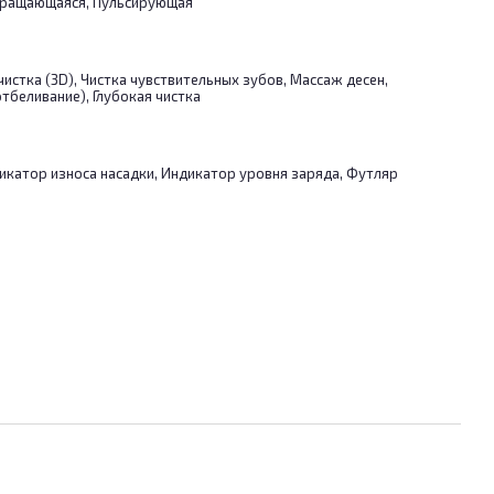
ращающаяся, Пульсирующая
истка (3D), Чистка чувствительных зубов, Массаж десен,
тбеливание), Глубокая чистка
икатор износа насадки, Индикатор уровня заряда, Футляр