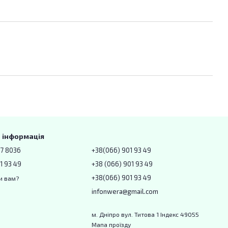
 інформація
67 8036
+38(066) 901 93 49
1 93 49
+38 (066) 901 93 49
+38(066) 901 93 49
и вам?
infonwera@gmail.com
м. Дніпро вул. Титова 1 Індекс 49055
Мапа проїзду