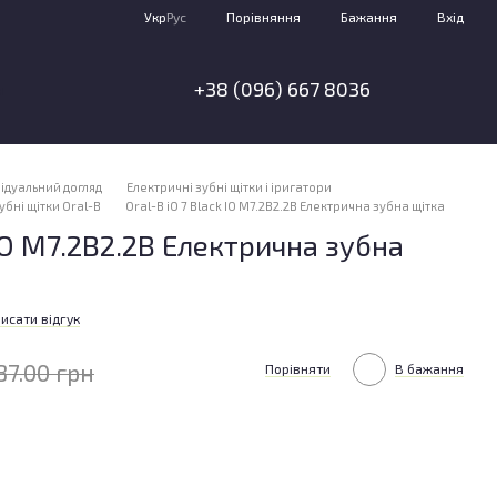
Порівняння
Укр
Рус
Бажання
Вхід
+38 (096) 667 8036
я
ідуальний догляд
Електричні зубні щітки і іригатори
убні щітки Oral-B
Oral-B iO 7 Black IO M7.2B2.2B Електрична зубна щітка
 IO M7.2B2.2B Електрична зубна
исати відгук
87.00 грн
Порівняти
В бажання