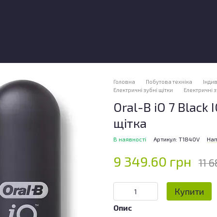
Оплата і доставка
Обмін та повернення
Контактна інформаці
ки про магазин
Головна
Побутова техніка
Індив
Електричні зубні щітки
Електричні з
Oral-B iO 7 Black
щітка
В наявності
Артикул: T1840V
Нап
9 349.60 грн
11 6
Купити
Опис