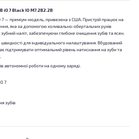
 iO 7 Black IO M7.2B2.2B
iO 7 — преміум-модель, привезена з США. Пристрій працює на
щення, яка за допомогою коливально-обертальних рухів
зубний наліт, забезпечуючи глибоке очищення зубів та ясен.
ів швидкості для індивідуального налаштування. Вбудований
ає підтримувати оптимальний рівень натискання на зуби та
.
ів автономної роботи на одному заряді.
iO 7
ня зубів