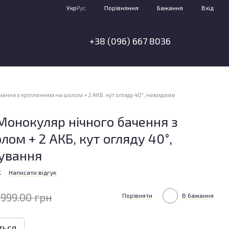
Порівняння
Укр
Рус
Бажання
Вхід
+38 (096) 667 8036
я
ення з кріпленням на шолом + 2 АКБ, кут огляду 40°, невидиме
Монокуляр нічного бачення з
ом + 2 АКБ, кут огляду 40°,
чування
K
Написати відгук
 999.00 грн
Порівняти
В бажання
ться