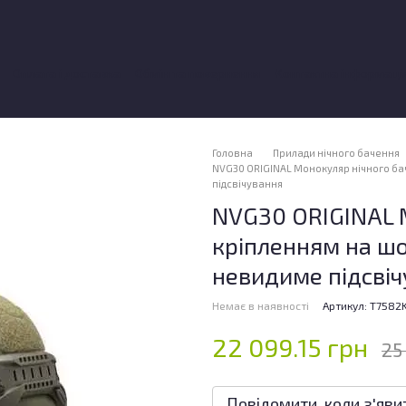
Оплата і доставка
Обмін та повернення
Контактна інформаці
ки про магазин
Головна
Прилади нічного бачення
NVG30 ORIGINAL Монокуляр нічного бач
підсвічування
NVG30 ORIGINAL 
кріпленням на шол
невидиме підсві
Немає в наявності
Артикул: T7582
22 099.15 грн
25
Повідомити, коли з'яви