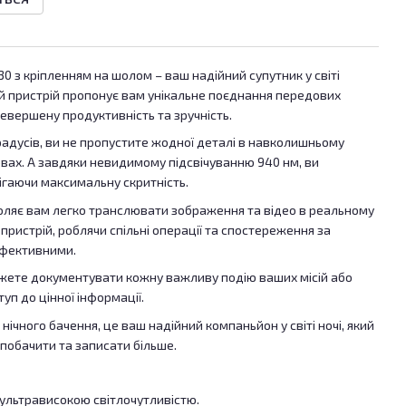
0 з кріпленням на шолом – ваш надійний супутник у світі
Цей пристрій пропонує вам унікальне поєднання передових
евершену продуктивність та зручність.
адусів, ви не пропустите жодної деталі в навколишньому
овах. А завдяки невидимому підсвічуванню 940 нм, ви
ігаючи максимальну скритність.
оляє вам легко транслювати зображення та відео в реальному
пристрій, роблячи спільні операції та спостереження за
ефективними.
ожете документувати кожну важливу подію ваших місій або
уп до цінної інформації.
нічного бачення, це ваш надійний компаньйон у світі ночі, який
побачити та записати більше.
 ультрависокою світлочутливістю.