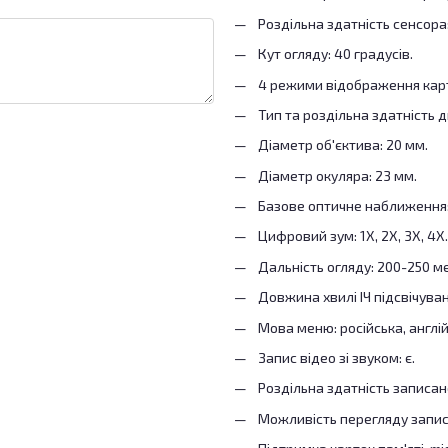
Роздільна здатність сенсора:
Кут огляду: 40 градусів.
4 режими відображення карт
Тип та роздільна здатність д
Діаметр об'єктива: 20 мм.
Діаметр окуляра: 23 мм.
Базове оптичне наближення:
Цифровий зум: 1Х, 2Х, 3Х, 4Х.
Дальність огляду: 200-250 ме
Довжина хвилі ІЧ підсвічува
Мова меню: російська, англій
Запис відео зі звуком: є.
Роздільна здатність записано
Можливість перегляду записа