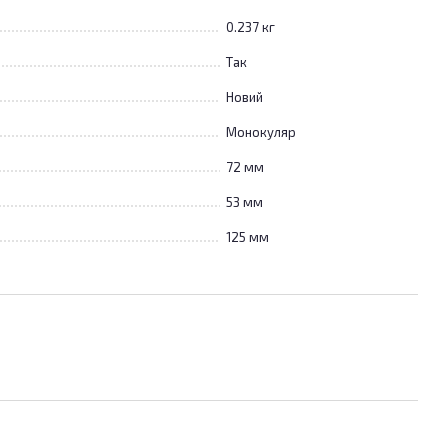
0.237 кг
Так
Новий
Монокуляр
72 мм
53 мм
125 мм