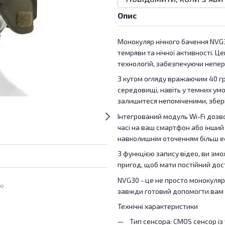
Опис
Монокуляр нічного бачення NVG3
темряви та нічної активності. 
технологій, забезпечуючи непер
З кутом огляду вражаючим 40 гр
середовищі, навіть у темних ум
залишитеся непоміченими, збер
Інтегрований модуль Wi-Fi дозв
часі на ваш смартфон або інший 
навколишнім оточенням більш 
З функцією запису відео, ви зм
пригод, щоб мати постійний дост
NVG30 - це не просто монокуляр 
ою
завжди готовий допомогти вам 
Технічні характеристики
Тип сенсора: CMOS сенсор із