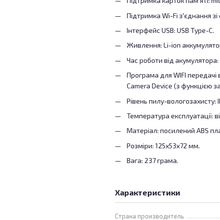
Підтримка карток пам'яті: mic
Підтримка Wi-Fi з'єднання зі
Інтерфейс USB: USB Type-C.
Живлення: Li-ion аккумулято
Час роботи від акумулятора: 
Програма для WIFI передачі
Camera Device (з функцією за
Рівень пилу-вологозахисту: 
Температура експлуатації: ві
Матеріал: посилений ABS пл
Розміри: 125x53x72 мм.
Вага: 237 грама.
Характеристики
Страна производитель