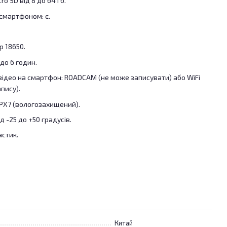
ro SD від 8 до 64 Гб.
 смартфоном: є.
р 18650.
до 6 годин.
 відео на смартфон: ROADCAM (не може записувати) або WiFi
пису).
IPХ7 (вологозахищений).
д -25 до +50 градусів.
астик.
Китай