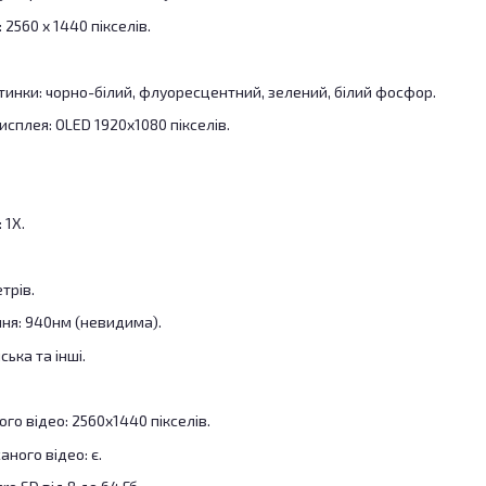
 2560 x 1440 пікселів.
инки: чорно-білий, флуоресцентний, зелений, білий фосфор.
исплея: OLED 1920x1080 пікселів.
 1X.
трів.
ння: 940нм (невидима).
ська та інші.
го відео: 2560x1440 пікселів.
ного відео: є.