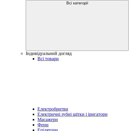
Всі категорії
Індивідуальний догляд
Всі товари
Електробритви
Електричні зубні щітки і іригатори
Масажери
Фени
Епілятори