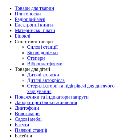
Товари для тварин
Плитоноски
Радіоприймачі
Електронні книги
Материнські плати
Біноклі
Спортивні товари
Силові станції
Бігові доріжки
Степери
Віброплатформи
Товари для дітей
Дитячі коляски
Дитячі автокрісла
Стерилізатори та підігрівачі для дитячого
харчування
Покажчики та індикатори напруги
Лабораторні блоки живлення
Диктофони
Вологоміри
Садові меблі
Батути
Паяльні станції
Басейни