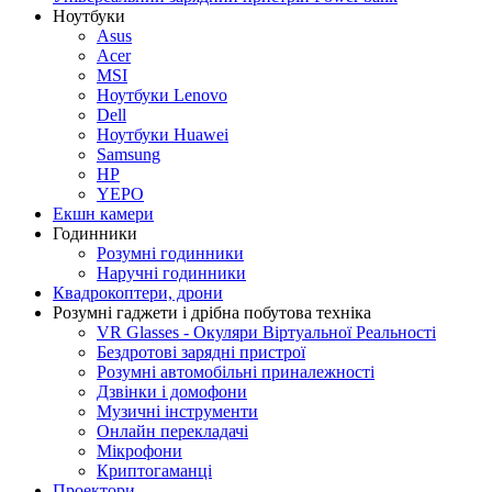
Ноутбуки
Asus
Acer
MSI
Ноутбуки Lenovo
Dell
Ноутбуки Huawei
Samsung
HP
YEPO
Екшн камери
Годинники
Розумні годинники
Наручні годинники
Квадрокоптери, дрони
Розумні гаджети і дрібна побутова техніка
VR Glasses - Окуляри Віртуальної Реальності
Бездротові зарядні пристрої
Розумні автомобільні приналежності
Дзвінки і домофони
Музичні інструменти
Онлайн перекладачі
Мікрофони
Криптогаманці
Проектори