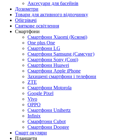
Аксесуари для басейнів
Дозиметри
Товари для активного відпочинку
Обігрівачі
Святкове освітлення
Смартфони
Смартфони Xiaomi (Ксяомі)
One plus One
Смартфони LG
Смартфони Samsung (Самсунг)
Смартфони Sony (Соні)
Смартфони Huawei
Смартфони Apple iPhone
Захищені смартфони і телефони
ZTE
Смартфони Motorola
Google Pixel
Vivo
OPPO
Смартфони Unihertz
Infinix
Cмарфтони Cubot
Смартфони Doogee
Смарт окуляри
Планшети