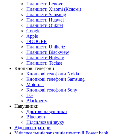
Планшети Lenovo
Планшети Xiaomi (Ксяомі)
Планшети Samsung
Планшети Huawei
Планшети Oukitel
Google
Apple
DOOGEE
Планшети Unihertz
Планшети Blackview
Планшети Hotwav
Планшети Teclast
Кнопкові телефони
Кнопкові телефони Nokia
Кнопкові телефони Samsung
Motorola
Кнопкові телефони Sony
LG
Blackberry
Навушники
Дротові навушники
Bluetooth
Підсилювачі звуку
Відеореєстратори
Універсальний зарядний пристрій Power bank