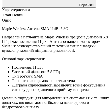
Порівняти
Характеристики
Стан
Новий
Опис
Maple Wireless Антена SMA 11dBi 5.8G
Направлена патч-антена Maple Wireless працює в діапазоні 5.8
ГГц і має посилення 11 дБі. Антена оснащена конектором
SMA і забезпечує стабільний та точний сигнал завдяки
вузькоспрямованій діаграмі спрямованості.
Основні характеристики:
Посилення: 11 дБі
Частотний діапазон: 5.8 ГГц
Тип роз'єму: SMA
Тип антени: спрямована патч-антена
Діаграма спрямованості забезпечує точне фокусування
сигналу для покращеного прийому та передачі
Ідеально підходить для використання в системах FPV та інших
додатках, що вимагають стійкого та дальнодіючого
бездротового сигналу.