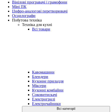
Вінілові програвачі і грамофони
Міні ПК
Цифро-аналогові перетворювачі
Осцилографи
Побутова техніка
Техніка для кухні
Всі товари
Кавомашини
Блендери
Кухонне приладдя
Міксери
Кухонні комбайни
Соковитискачі
Електрогрилі
Електрочайники
Всі категорії