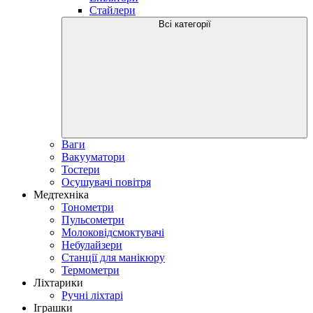
Стайлери
Всі категорії
Ваги
Вакууматори
Тостери
Осушувачі повітря
Медтехніка
Тонометри
Пульсометри
Молоковідсмоктувачі
Небулайзери
Станції для манікюру
Термометри
Ліхтарики
Ручні ліхтарі
Іграшки