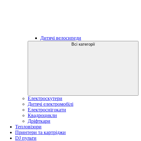
Дитячі велосипеди
Всі категорії
Електроскутери
Дитячі електромобілі
Електроснігокати
Квадроцикли
Дріфткари
Тепловізори
Принтери та картріджи
DJ пульти