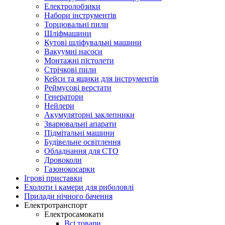
Електролобзики
Набори інструментів
Торцювальні пили
Шліфмашини
Кутові шліфувальні машини
Вакуумні насоси
Монтажні пістолети
Стрічкові пили
Кейси та ящики для інструментів
Реймусові верстати
Генератори
Нейлери
Акумуляторні заклепники
Зварювальні апарати
Підмітальні машини
Будівельне освітлення
Обладнання для СТО
Дровоколи
Газонокосарки
Ігрові приставки
Ехолоти і камери для риболовлі
Прилади нічного бачення
Електротранспорт
Електросамокати
Всі товари