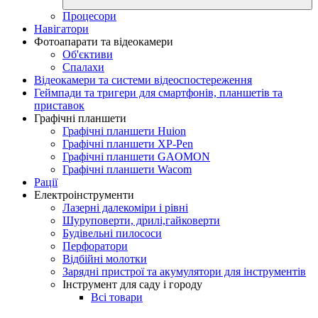
Процесори
Навігатори
Фотоапарати та відеокамери
Об'єктиви
Спалахи
Відеокамери та системи відеоспостереження
Геймпади та тригери для смартфонів, планшетів та
приставок
Графічні планшети
Графічні планшети Huion
Графічні планшети XP-Pen
Графічні планшети GAOMON
Графічні планшети Wacom
Рації
Електроінструменти
Лазерні далекоміри і рівні
Шуруповерти, дрилі,гайковерти
Будівельні пилососи
Перфоратори
Відбійні молотки
Зарядні пристрої та акумулятори для інструментів
Інструмент для саду і городу
Всі товари