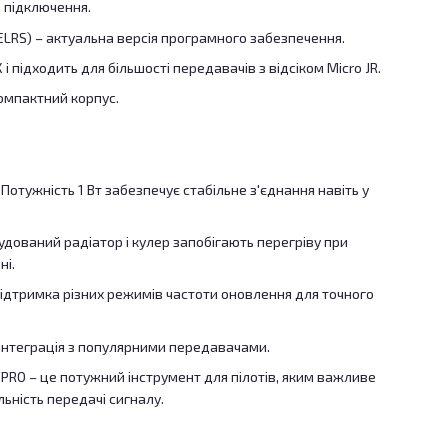
ь підключення.
ELRS) – актуальна версія програмного забезпечення.
 і підходить для більшості передавачів з відсіком Micro JR.
 компактний корпус.
 Потужність 1 Вт забезпечує стабільне з'єднання навіть у
дований радіатор і кулер запобігають перегріву при
і.
Підтримка різних режимів частоти оновлення для точного
а інтеграція з популярними передавачами.
RO – це потужний інструмент для пілотів, яким важливе
ьність передачі сигналу.