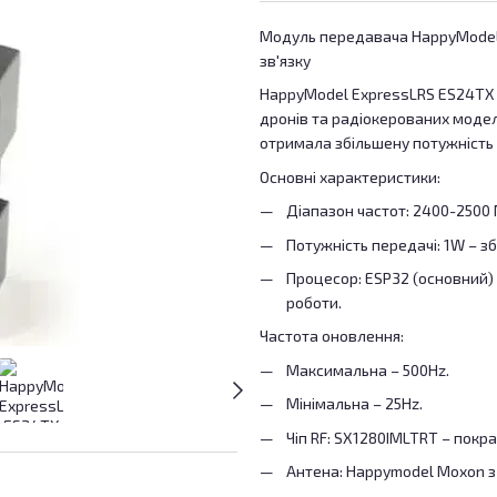
Модуль передавача HappyModel 
зв'язку
HappyModel ExpressLRS ES24TX 
дронів та радіокерованих моде
отримала збільшену потужність 1
Основні характеристики:
Діапазон частот: 2400-2500 
Потужність передачі: 1W – зб
Процесор: ESP32 (основний) 
роботи.
Частота оновлення:
Максимальна – 500Hz.
Мінімальна – 25Hz.
Чіп RF: SX1280IMLTRT – покр
Антена: Happymodel Moxon з 