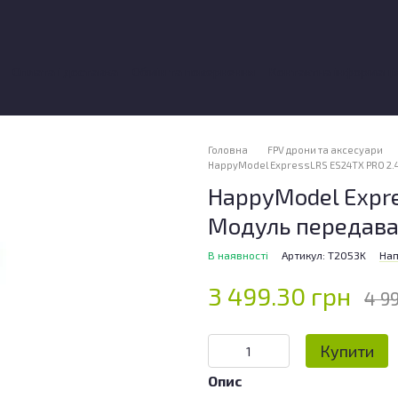
Оплата і доставка
Обмін та повернення
Контактна інформаці
ки про магазин
Головна
FPV дрони та аксесуари
HappyModel ExpressLRS ES24TX PRO 2.
HappyModel Expr
Модуль передава
В наявності
Артикул: T2053K
Нап
3 499.30 грн
4 9
Купити
Опис