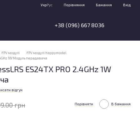
Порівняння
Укр
Рус
Бажання
Вхід
+38 (096) 667 8036
я
FPV модулі
FPV модулі Happymodel
4GHz 1W Модуль передавача
essLRS ES24TX PRO 2.4GHz 1W
ча
исати відгук
99.00 грн
Порівняти
В бажання