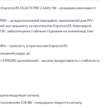
ExpressLRS ES24TX PRO 2.4GHz 1W – розширені можливості
PRO – це вдосконалений передавач, призначений для FPV-
лей, що працюють за протоколом ExpressLRS. Нова версія
 Вт, забезпечуючи стабільне з'єднання на значній відстані.
MHz – сумісність із протоколом ExpressLRS.
ільшений радіус дії.
+ ESP8285 (допоміжний) – висока продуктивність і стабільність
ащена модуляція сигналу.
посиленням 4.18 dBi – покращене покриття сигналу.