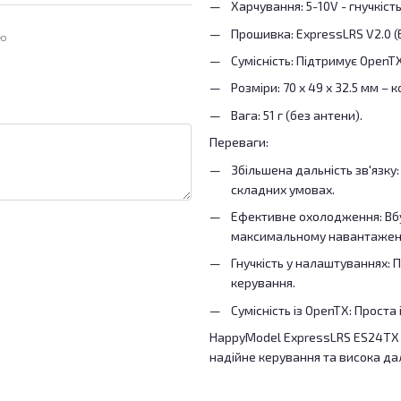
Харчування: 5-10V - гнучкіст
Прошивка: ExpressLRS V2.0 (
ою
Сумісність: Підтримує OpenTX
Розміри: 70 х 49 х 32.5 мм –
Вага: 51 г (без антени).
Переваги:
Збільшена дальність зв'язку:
складних умовах.
Ефективне охолодження: Вбу
максимальному навантаженн
Гнучкість у налаштуваннях: 
керування.
Сумісність із OpenTX: Прост
HappyModel ExpressLRS ES24TX P
надійне керування та висока дал