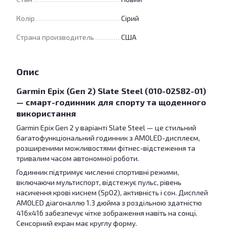
Колір
Сірий
Страна производитель
США
Опис
Garmin Epix (Gen 2) Slate Steel (010-02582-01)
— смарт-годинник для спорту та щоденного
використання
Garmin Epix Gen 2 у варіанті Slate Steel — це стильний
багатофункціональний годинник з AMOLED-дисплеєм,
розширеними можливостями фітнес-відстеження та
тривалим часом автономної роботи.
Годинник підтримує численні спортивні режими,
включаючи мультиспорт, відстежує пульс, рівень
насичення крові киснем (SpO2), активність і сон. Дисплей
AMOLED діагоналлю 1.3 дюйма з роздільною здатністю
416x416 забезпечує чітке зображення навіть на сонці.
Сенсорний екран має круглу форму.